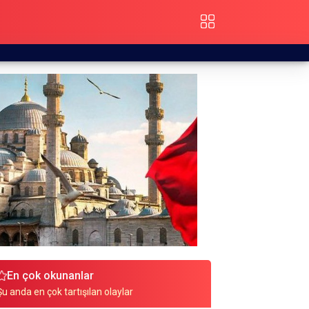
En çok okunanlar
Şu anda en çok tartışılan olaylar