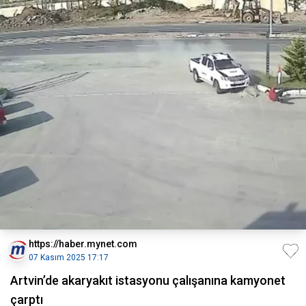
https://haber.mynet.com
07 Kasım 2025 17:17
Artvin’de akaryakıt istasyonu çalışanına kamyonet
çarptı