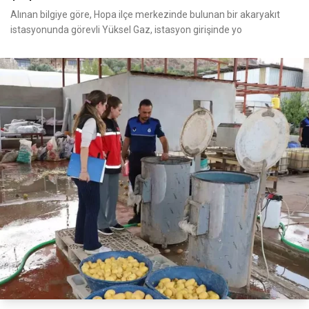
Alınan bilgiye göre, Hopa ilçe merkezinde bulunan bir akaryakıt
istasyonunda görevli Yüksel Gaz, istasyon girişinde yo