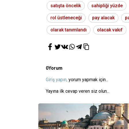
satışta öncelik
sahipliği yüzde
rol üstleneceği
pay alacak
p
olarak tanımlandı
olacak vakıf
0
Yorum
Giriş yapın,
yorum yapmak için...
Yayına ilk cevap veren siz olun...