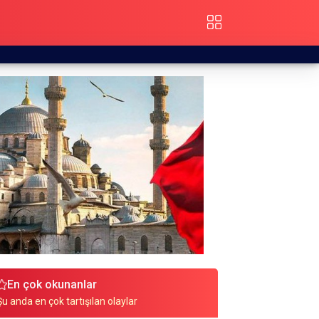
En çok okunanlar
Şu anda en çok tartışılan olaylar