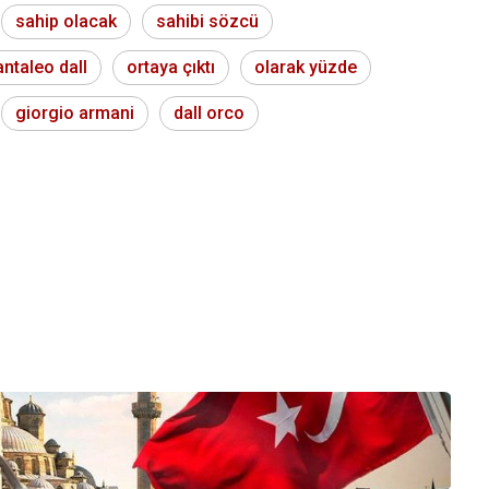
sahip olacak
sahibi sözcü
antaleo dall
ortaya çıktı
olarak yüzde
giorgio armani
dall orco