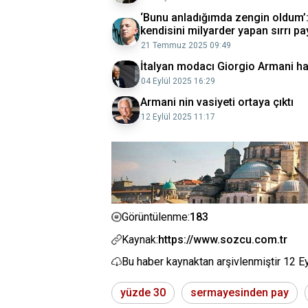
‘Bunu anladığımda zengin oldum’: 
kendisini milyarder yapan sırrı p
21 Temmuz 2025 09:49
İtalyan modacı Giorgio Armani hay
04 Eylül 2025 16:29
Armani nin vasiyeti ortaya çıktı
12 Eylül 2025 11:17
183
Görüntülenme:
Kaynak:
https://www.sozcu.com.tr
Bu haber kaynaktan arşivlenmiştir
12 E
yüzde 30
sermayesinden pay