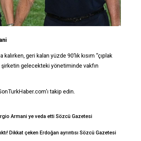
ani
 kalırken, geri kalan yüzde 90’lık kısım “çıplak
, şirketin gelecekteki yönetiminde vakfın
 SonTurkHaber.com'ı takip edin.
iorgio Armani ye veda etti Sözcü Gazetesi
çıktı! Dikkat çeken Erdoğan ayrıntısı Sözcü Gazetesi