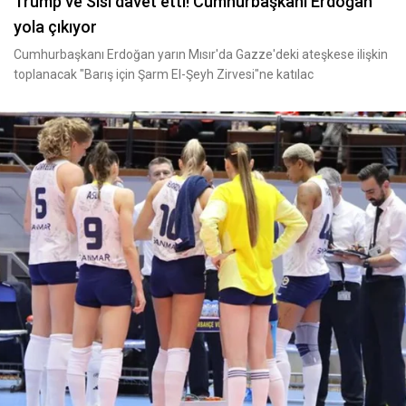
Trump ve Sisi davet etti! Cumhurbaşkanı Erdoğan
yola çıkıyor
Cumhurbaşkanı Erdoğan yarın Mısır'da Gazze'deki ateşkese ilişkin
toplanacak "Barış için Şarm El-Şeyh Zirvesi"ne katılac