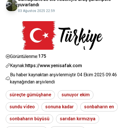
yuvarlandı
03 Ağustos 2025 22:59
175
Görüntülenme:
Kaynak:
https://www.yenisafak.com
Bu haber kaynaktan arşivlenmiştir
04 Ekim 2025 09:46
kaynağından arşivlendi
süreçte gümüşhane
sunuyor ekim
sundu vi̇deo
sonuna kadar
sonbaharın en
sonbaharın büyüsü
sarıdan kırmızıya