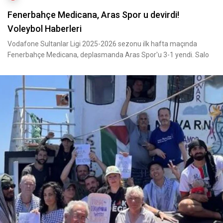
Fenerbahçe Medicana, Aras Spor u devirdi!
Voleybol Haberleri
Vodafone Sultanlar Ligi 2025-2026 sezonu ilk hafta maçında
Fenerbahçe Medicana, deplasmanda Aras Spor'u 3-1 yendi. Salo