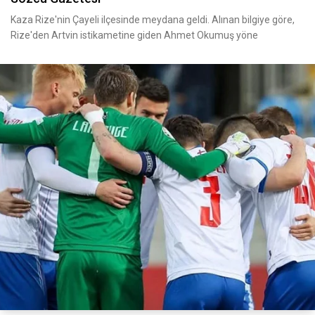
Kaza Rize'nin Çayeli ilçesinde meydana geldi. Alınan bilgiye göre,
Rize'den Artvin istikametine giden Ahmet Okumuş yöne