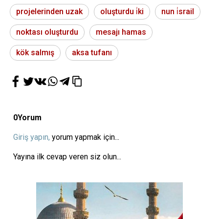
projelerinden uzak
oluşturdu i̇ki
nun i̇srail
noktası oluşturdu
mesajı hamas
kök salmış
aksa tufanı
0
Yorum
Giriş yapın,
yorum yapmak için...
Yayına ilk cevap veren siz olun...