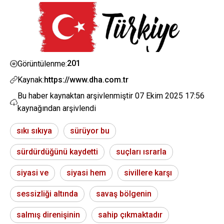
201
Görüntülenme:
Kaynak:
https://www.dha.com.tr
Bu haber kaynaktan arşivlenmiştir
07 Ekim 2025 17:56
kaynağından arşivlendi
sıkı sıkıya
sürüyor bu
sürdürdüğünü kaydetti
suçları ısrarla
siyasi ve
siyasi hem
sivillere karşı
sessizliği altında
savaş bölgenin
salmış direnişinin
sahip çıkmaktadır