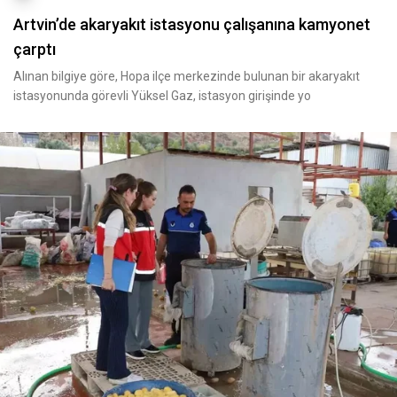
Artvin’de akaryakıt istasyonu çalışanına kamyonet
çarptı
Alınan bilgiye göre, Hopa ilçe merkezinde bulunan bir akaryakıt
istasyonunda görevli Yüksel Gaz, istasyon girişinde yo