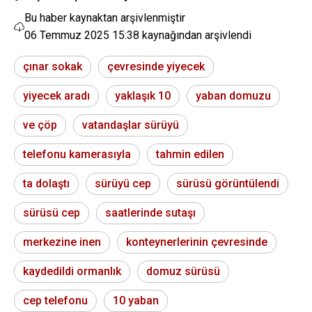
Bu haber kaynaktan arşivlenmiştir
06 Temmuz 2025 15:38
kaynağından arşivlendi
çınar sokak
çevresinde yiyecek
yiyecek aradı
yaklaşık 10
yaban domuzu
ve çöp
vatandaşlar sürüyü
telefonu kamerasıyla
tahmin edilen
ta dolaştı
sürüyü cep
sürüsü görüntülendi
sürüsü cep
saatlerinde sutaşı
merkezine inen
konteynerlerinin çevresinde
kaydedildi ormanlık
domuz sürüsü
cep telefonu
10 yaban