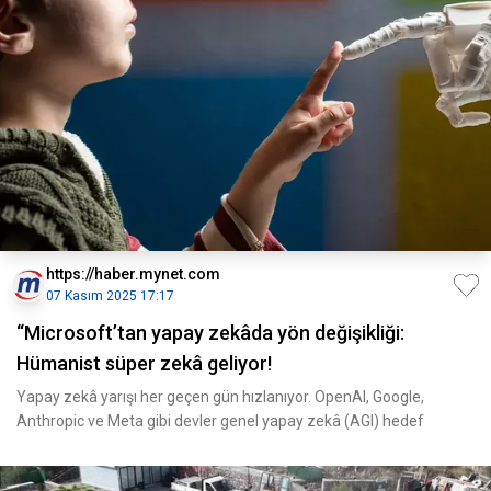
https://haber.mynet.com
07 Kasım 2025 17:17
“Microsoft’tan yapay zekâda yön değişikliği:
Hümanist süper zekâ geliyor!
Yapay zekâ yarışı her geçen gün hızlanıyor. OpenAI, Google,
Anthropic ve Meta gibi devler genel yapay zekâ (AGI) hedef