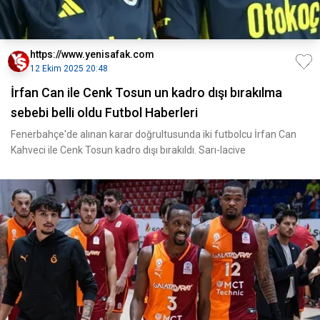
https://www.yenisafak.com
12 Ekim 2025 20:48
İrfan Can ile Cenk Tosun un kadro dışı bırakılma
sebebi belli oldu Futbol Haberleri
Fenerbahçe'de alınan karar doğrultusunda iki futbolcu İrfan Can
Kahveci ile Cenk Tosun kadro dışı bırakıldı. Sarı-lacive