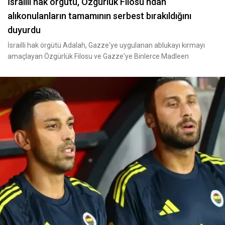
İsrailli hak örgütü, Özgürlük Filosu ndan
alıkonulanların tamamının serbest bırakıldığını
duyurdu
İsrailli hak örgütü Adalah, Gazze'ye uygulanan ablukayı kırmayı
amaçlayan Özgürlük Filosu ve Gazze'ye Binlerce Madleen