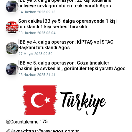
İBB ye 5. dalga operasyon: 22 kişi tutuklandı
adliyeye sevk görüntüleri tepki yarattı Agos
04 Haziran 2025 09:13
Son dakika İBB ye 5. dalga operasyonda 1 kişi
tutuklandı 1 kişi serbest bırakıldı
03 Haziran 2025 08:04
İBB ye 4. dalga operasyon: KİPTAŞ ve İSTAÇ
Başkanı tutuklandı Agos
27 Mayıs 2025 09:50
İBB ye 5. dalga operasyon: Gözaltındakiler
hakimliğe sevkedildi, görüntüler tepki yarattı Agos
03 Haziran 2025 21:41
175
Görüntülenme:
Kaynak:
https://www.agos.com.tr