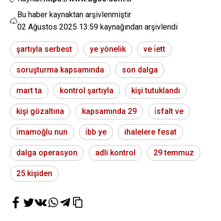
Bu haber kaynaktan arşivlenmiştir
02 Ağustos 2025 13:59
kaynağından arşivlendi
şartıyla serbest
ye yönelik
ve i̇ett
soruşturma kapsamında
son dalga
mart ta
kontrol şartıyla
kişi tutuklandı
kişi gözaltına
kapsamında 29
i̇sfalt ve
i̇mamoğlu nun
i̇bb ye
ihalelere fesat
dalga operasyon
adli kontrol
29 temmuz
25 kişiden