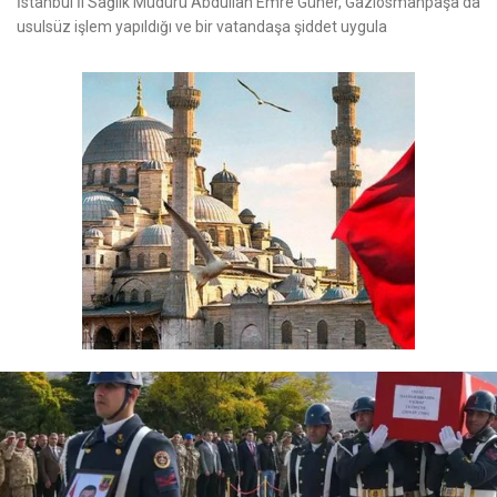
İstanbul İl Sağlık Müdürü Abdullah Emre Güner, Gaziosmanpaşa'da
usulsüz işlem yapıldığı ve bir vatandaşa şiddet uygula