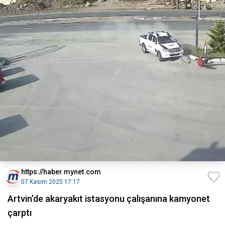
https://haber.mynet.com
07 Kasım 2025 17:17
Artvin’de akaryakıt istasyonu çalışanına kamyonet
çarptı