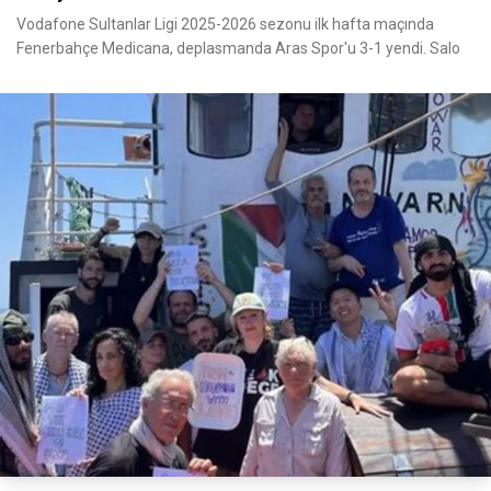
Vodafone Sultanlar Ligi 2025-2026 sezonu ilk hafta maçında
Fenerbahçe Medicana, deplasmanda Aras Spor'u 3-1 yendi. Salo