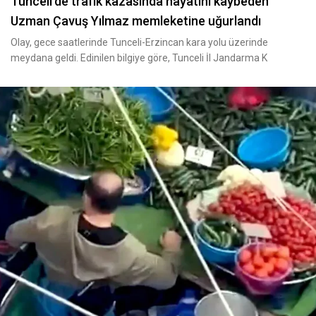
Tunceli’de trafik kazasında hayatını kaybeden
Uzman Çavuş Yılmaz memleketine uğurlandı
Olay, gece saatlerinde Tunceli-Erzincan kara yolu üzerinde
meydana geldi. Edinilen bilgiye göre, Tunceli İl Jandarma K