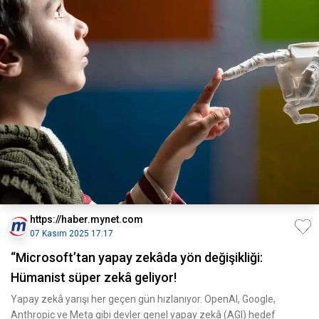
https://haber.mynet.com
07 Kasım 2025 17:17
“Microsoft’tan yapay zekâda yön değişikliği:
Hümanist süper zekâ geliyor!
Yapay zekâ yarışı her geçen gün hızlanıyor. OpenAI, Google,
Anthropic ve Meta gibi devler genel yapay zekâ (AGI) hedef