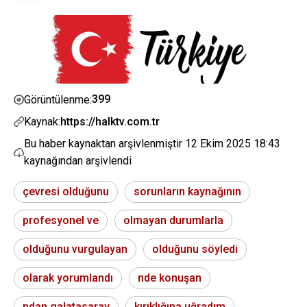
399
Görüntülenme:
Kaynak:
https://halktv.com.tr
Bu haber kaynaktan arşivlenmiştir
12 Ekim 2025 18:43
kaynağından arşivlendi
çevresi olduğunu
sorunların kaynağının
profesyonel ve
olmayan durumlarla
olduğunu vurgulayan
olduğunu söyledi
olarak yorumlandı
nde konuşan
ndan galatasaray
kırıklığına uğradım