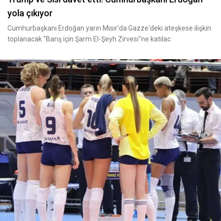
yola çıkıyor
Cumhurbaşkanı Erdoğan yarın Mısır'da Gazze'deki ateşkese ilişkin
toplanacak "Barış için Şarm El-Şeyh Zirvesi"ne katılac