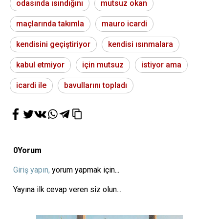
odasında ısındığını
mutsuz okan
maçlarında takımla
mauro icardi
kendisini geçiştiriyor
kendisi ısınmalara
kabul etmiyor
için mutsuz
istiyor ama
icardi ile
bavullarını topladı
0
Yorum
Giriş yapın,
yorum yapmak için...
Yayına ilk cevap veren siz olun...