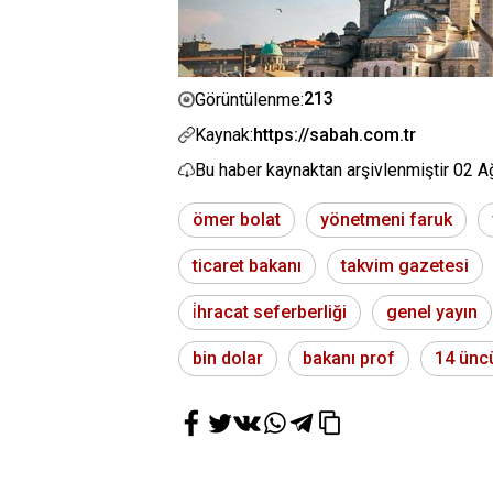
213
Görüntülenme:
Kaynak:
https://sabah.com.tr
Bu haber kaynaktan arşivlenmiştir
02 A
ömer bolat
yönetmeni faruk
ticaret bakanı
takvim gazetesi
i̇hracat seferberliği
genel yayın
bin dolar
bakanı prof
14 ünc