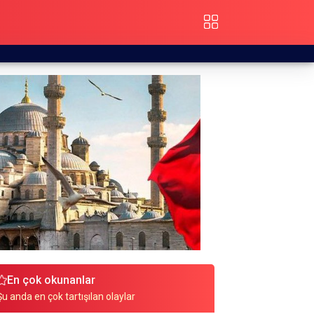
En çok okunanlar
Şu anda en çok tartışılan olaylar