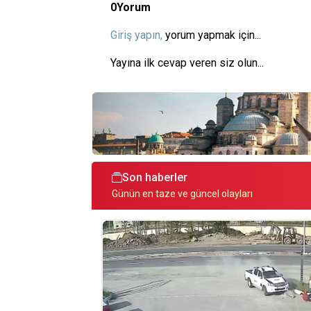
0
Yorum
Giriş yapın,
yorum yapmak için...
Yayına ilk cevap veren siz olun...
Son haberler
Günün en taze ve güncel olayları