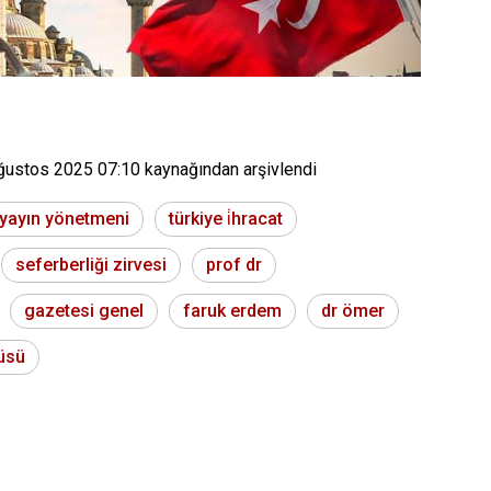
ğustos 2025 07:10
kaynağından arşivlendi
yayın yönetmeni
türkiye i̇hracat
seferberliği zirvesi
prof dr
gazetesi genel
faruk erdem
dr ömer
üsü