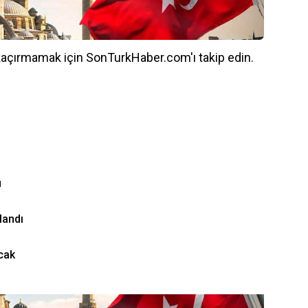
kaçırmamak için SonTurkHaber.com'ı takip edin.
u
landı
cak