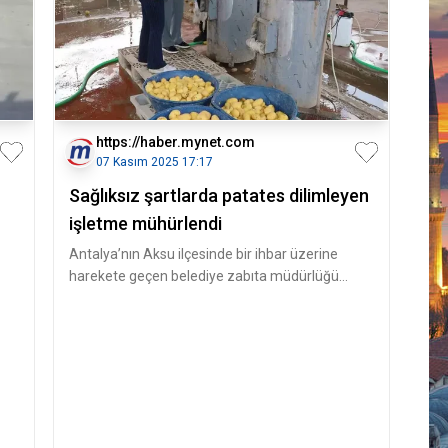
https://haber.mynet.com
07 Kasım 2025 17:17
Sağlıksız şartlarda patates dilimleyen
işletme mühürlendi
Antalya’nın Aksu ilçesinde bir ihbar üzerine
harekete geçen belediye zabıta müdürlüğü
ekipleri, Aksu İlçe Tarım ve Orm