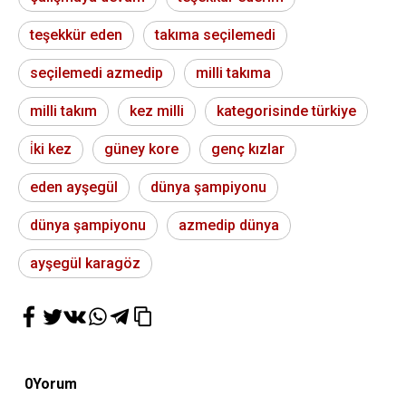
teşekkür eden
takıma seçilemedi
seçilemedi azmedip
milli takıma
milli takım
kez milli
kategorisinde türkiye
i̇ki kez
güney kore
genç kızlar
eden ayşegül
dünya şampiyonu
dünya şampiyonu
azmedip dünya
ayşegül karagöz
0
Yorum