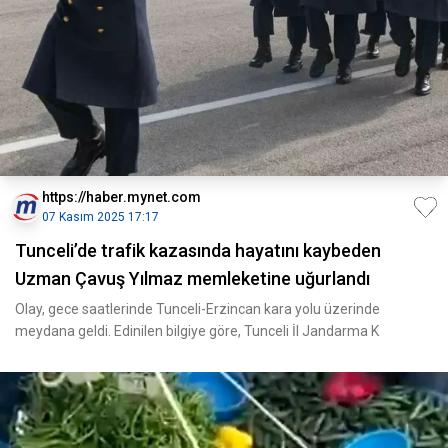
https://haber.mynet.com
07 Kasım 2025 17:17
Tunceli’de trafik kazasında hayatını kaybeden
Uzman Çavuş Yılmaz memleketine uğurlandı
Olay, gece saatlerinde Tunceli-Erzincan kara yolu üzerinde
meydana geldi. Edinilen bilgiye göre, Tunceli İl Jandarma K