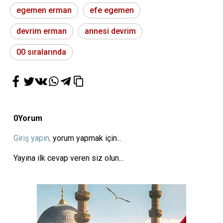
egemen erman
efe egemen
devrim erman
annesi devrim
00 sıralarında
0
Yorum
Giriş yapın,
yorum yapmak için...
Yayına ilk cevap veren siz olun...