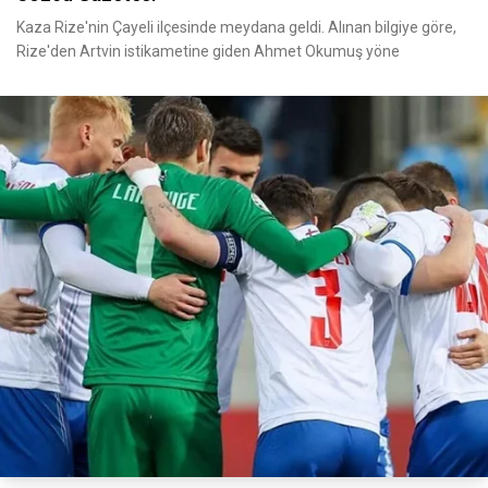
Kaza Rize'nin Çayeli ilçesinde meydana geldi. Alınan bilgiye göre,
Rize'den Artvin istikametine giden Ahmet Okumuş yöne