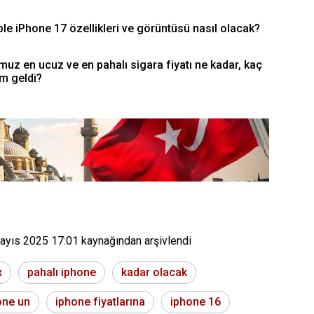
e iPhone 17 özellikleri ve görüntüsü nasıl olacak?
 en ucuz ve en pahalı sigara fiyatı ne kadar, kaç
m geldi?
ayıs 2025 17:01
kaynağından arşivlendi
x
pahalı iphone
kadar olacak
one un
iphone fiyatlarına
iphone 16