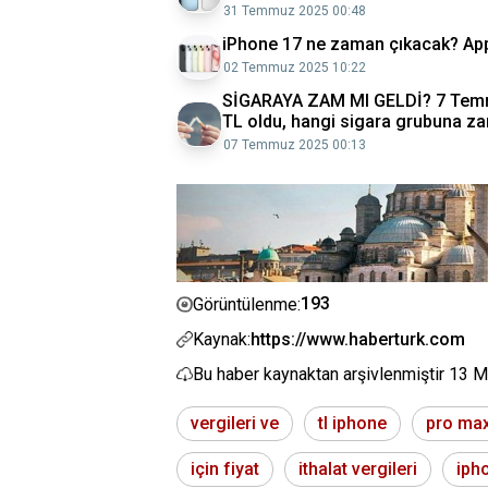
31 Temmuz 2025 00:48
iPhone 17 ne zaman çıkacak? Appl
02 Temmuz 2025 10:22
SİGARAYA ZAM MI GELDİ? 7 Temmuz
TL oldu, hangi sigara grubuna za
07 Temmuz 2025 00:13
193
Görüntülenme:
Kaynak:
https://www.haberturk.com
Bu haber kaynaktan arşivlenmiştir
13 M
vergileri ve
tl iphone
pro ma
için fiyat
ithalat vergileri
iph