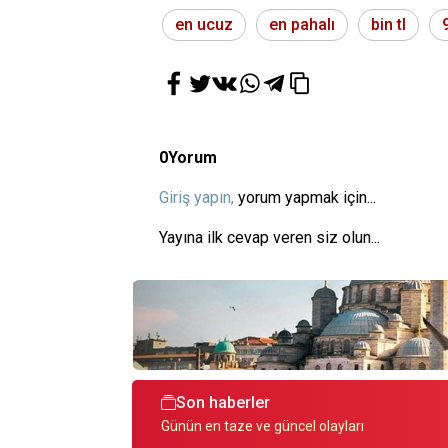
en ucuz
en pahalı
bin tl
0
Yorum
Giriş yapın,
yorum yapmak için...
Yayına ilk cevap veren siz olun...
Son haberler
Günün en taze ve güncel olayları