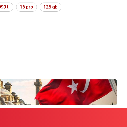
999 tl
16 pro
128 gb