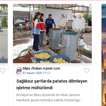
https://haber.mynet.com
07 Kasım 2025 17:17
Sağlıksız şartlarda patates dilimleyen
işletme mühürlendi
Antalya’nın Aksu ilçesinde bir ihbar üzerine
harekete geçen belediye zabıta müdürlüğü
ekipleri, Aksu İlçe Tarım ve Orm