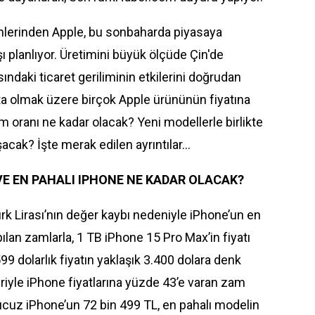
mlerinden Apple, bu sonbaharda piyasaya
şı planlıyor. Üretimini büyük ölçüde Çin'de
sındaki ticaret geriliminin etkilerini doğrudan
a olmak üzere birçok Apple ürününün fiyatına
m oranı ne kadar olacak? Yeni modellerle birlikte
şacak? İşte merak edilen ayrıntılar…
E EN PAHALI IPHONE NE KADAR OLACAK?
Türk Lirası’nın değer kaybı nedeniyle iPhone’un en
pılan zamlarla, 1 TB iPhone 15 Pro Max’in fiyatı
99 dolarlık fiyatın yaklaşık 3.400 dolara denk
iyle iPhone fiyatlarına yüzde 43’e varan zam
 ucuz iPhone’un 72 bin 499 TL, en pahalı modelin