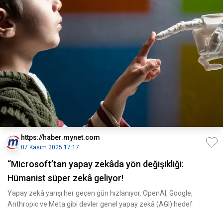
https://haber.mynet.com
07 Kasım 2025 17:17
“Microsoft’tan yapay zekâda yön değişikliği:
Hümanist süper zekâ geliyor!
Yapay zekâ yarışı her geçen gün hızlanıyor. OpenAI, Google,
Anthropic ve Meta gibi devler genel yapay zekâ (AGI) hedef