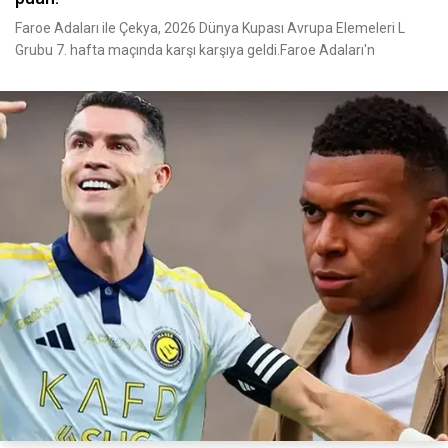
Faroe Adaları ile Çekya, 2026 Dünya Kupası Avrupa Elemeleri L
Grubu 7. hafta maçında karşı karşıya geldi.Faroe Adaları'n