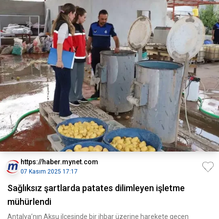
https://haber.mynet.com
07 Kasım 2025 17:17
Sağlıksız şartlarda patates dilimleyen işletme
mühürlendi
Antalya’nın Aksu ilçesinde bir ihbar üzerine harekete geçen