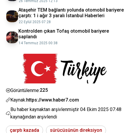
26 Temmuz 2025 12:13
Ataşehir TEM bağlantı yolunda otomobil bariyere
çarptı: 1 i ağır 3 yaralı İstanbul Haberleri
22 Eylül 2025 07:28
Kontrolden çıkan Tofaş otomobil bariyere
saplandı
14 Temmuz 2025 00:38
225
Görüntülenme:
Kaynak:
https://www.haber7.com
Bu haber kaynaktan arşivlenmiştir
04 Ekim 2025 07:48
kaynağından arşivlendi
çarptı kazada
sürücüsünün direksiyon