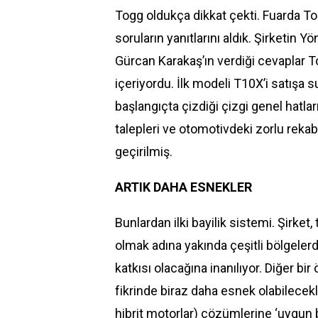
Togg oldukça dikkat çekti. Fuarda Tog
soruların yanıtlarını aldık. Şirketin
Gürcan Karakaş’ın verdiği cevaplar Tog
içeriyordu. İlk modeli T10X’i satış
başlangıçta çizdiği çizgi genel hatlar
talepleri ve otomotivdeki zorlu reka
geçirilmiş.
ARTIK DAHA ESNEKLER
Bunlardan ilki bayilik sistemi. Şirket
olmak adına yakında çeşitli bölgelerd
katkısı olacağına inanılıyor. Diğer b
fikrinde biraz daha esnek olabilecekle
hibrit motorlar) çözümlerine ‘uygun b