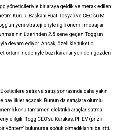
g yöneticileriyle bir araya geldik ve merak edilen
 Yönetim Kurulu Başkanı Fuat Tosyalı ve CEO’su M.
g’un yeni stratejileriyle ilgili önemli mesajlar
a sunmasının üzerinden 2.5 sene geçen Togg’un
ıyla devam ediyor. Ancak, özellikle tüketici
bet ortamı nedeniyle bazı kararlar yeniden gözden
, tüketicilere satış ve satış sonrasında daha yakın
e bayilikler açacak. Bunun da satışlara olumlu
ir önemli konu tamamen elektrikli araçlar satma
riyle ilgili. Togg CEO’su Karakaş, PHEV (prizli
ir yöntem’ bulunursa soğuk olmadıklarını belirtti.