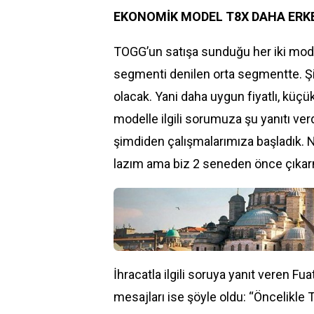
EKONOMİK MODEL T8X DAHA ERK
TOGG’un satışa sunduğu her iki model
segmenti denilen orta segmentte. Şi
olacak. Yani daha uygun fiyatlı, küç
modelle ilgili sorumuza şu yanıtı ve
şimdiden çalışmalarımıza başladık. 
lazım ama biz 2 seneden önce çıkarm
İhracatla ilgili soruya yanıt veren Fua
mesajları ise şöyle oldu: “Öncelikl