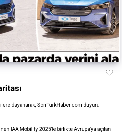
aritası
lgilere dayanarak, SonTurkHaber.com duyuru
n IAA Mobility 2025’le birlikte Avrupa’ya açılan