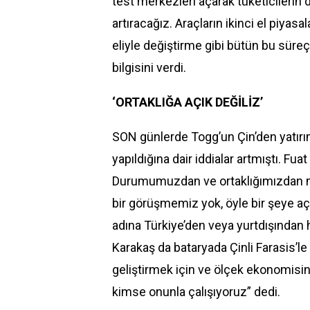
test merkezleri açarak tüketicilerin
artıracağız. Araçların ikinci el piyasal
eliyle değiştirme gibi bütün bu sür
bilgisini verdi.
‘ORTAKLIĞA AÇIK DEĞİLİZ’
SON günlerde Togg’un Çin’den yatırımc
yapıldığına dair iddialar artmıştı. Fuat
Durumumuzdan ve ortaklığımızdan m
bir görüşmemiz yok, öyle bir şeye açı
adına Türkiye’den veya yurtdışından 
Karakaş da bataryada Çinli Farasis’le 
geliştirmek için ve ölçek ekonomisin
kimse onunla çalışıyoruz” dedi.