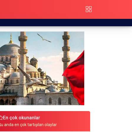
En çok okunanlar
Şu anda en çok tartışılan olaylar