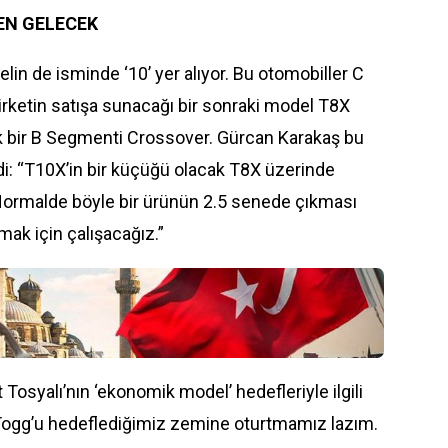
EN GELECEK
in de isminde ‘10’ yer alıyor. Bu otomobiller C
rketin satışa sunacağı bir sonraki model T8X
ük bir B Segmenti Crossover. Gürcan Karakaş bu
rdi: “T10X’in bir küçüğü olacak T8X üzerinde
Normalde böyle bir ürünün 2.5 senede çıkması
ak için çalışacağız.”
t Tosyalı’nın ‘ekonomik model’ hedefleriyle ilgili
e Togg’u hedeflediğimiz zemine oturtmamız lazım.