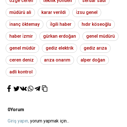
özge ceren
teknik yönden
serdar sadi
müdürü ali
karar verildi
i̇zsu genel
i̇nanç öktemay
i̇lgili haber
hıdır köseoğlu
haber i̇zmir
gürkan erdoğan
genel müdürü
genel müdür
gediz elektrik
gediz arıza
ceren deniz
arıza onarım
alper doğan
adli kontrol
0
Yorum
Giriş yapın,
yorum yapmak için...