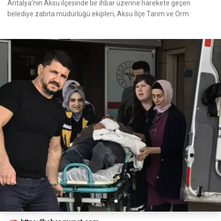
Antalya’nın Aksu ilçesinde bir ihbar üzerine harekete geçen
belediye zabıta müdürlüğü ekipleri, Aksu İlçe Tarım ve Orm