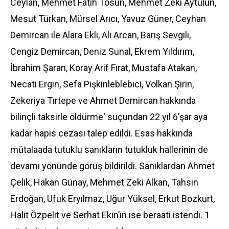
Ceylan, Mehmet Fatih Tosun, Mehmet Zeki Aytulun,
Mesut Türkan, Mürsel Arıcı, Yavuz Güner, Ceyhan
Demircan ile Alara Ekli, Ali Arcan, Barış Sevgili,
Cengiz Demircan, Deniz Sunal, Ekrem Yıldırım,
İbrahim Şaran, Koray Arif Fırat, Mustafa Atakan,
Necati Ergin, Sefa Pişkinleblebici, Volkan Şirin,
Zekeriya Tırtepe ve Ahmet Demircan hakkında
bilinçli taksirle öldürme' suçundan 22 yıl 6’şar aya
kadar hapis cezası talep edildi. Esas hakkında
mütalaada tutuklu sanıkların tutukluk hallerinin de
devamı yönünde görüş bildirildi. Sanıklardan Ahmet
Çelik, Hakan Günay, Mehmet Zeki Alkan, Tahsin
Erdoğan, Ufuk Eryılmaz, Uğur Yüksel, Erkut Bozkurt,
Halit Özpelit ve Serhat Ekin’in ise beraati istendi. 1