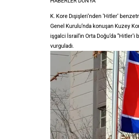
HABERLER
DÜNYA
K. Kore Dışişleri'nden 'Hitler' benze
Genel Kurulu’nda konuşan Kuzey Kore
işgalci İsrail’in Orta Doğu’da "Hitler'
vurguladı.