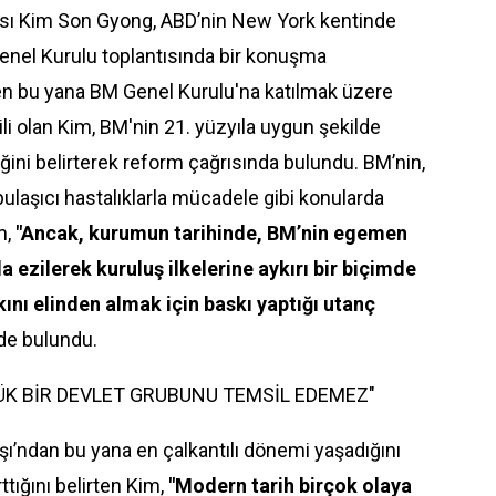
ısı Kim Son Gyong, ABD’nin New York kentinde
 Genel Kurulu toplantısında bir konuşma
en bu yana BM Genel Kurulu'na katılmak üzere
li olan Kim, BM'nin 21. yüzyıla uygun şekilde
iğini belirterek reform çağrısında bulundu. BM’nin,
ulaşıcı hastalıklarla mücadele gibi konularda
m,
"Ancak, kurumun tarihinde, BM’nin egemen
da ezilerek kuruluş ilkelerine aykırı bir biçimde
ını elinden almak için baskı yaptığı utanç
nde bulundu.
ÇÜK BİR DEVLET GRUBUNU TEMSİL EDEMEZ"
ı’ndan bu yana en çalkantılı dönemi yaşadığını
ttığını belirten Kim,
"Modern tarih birçok olaya