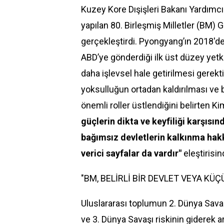
Kuzey Kore Dışişleri Bakanı Yardımc
yapılan 80. Birleşmiş Milletler (BM)
gerçekleştirdi. Pyongyang’ın 2018'd
ABD’ye gönderdiği ilk üst düzey yetki
daha işlevsel hale getirilmesi gerekt
yoksulluğun ortadan kaldırılması ve b
önemli roller üstlendiğini belirten Ki
güçlerin dikta ve keyfiliği karşısın
bağımsız devletlerin kalkınma hakk
verici sayfalar da vardır"
eleştirisi
"BM, BELİRLİ BİR DEVLET VEYA KÜ
Uluslararası toplumun 2.
Dünya
Savaş
ve 3. Dünya Savaşı riskinin giderek ar