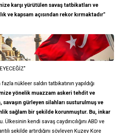
ize karşı yürütülen savaş tatbikatları ve
sıklık ve kapsam açısından rekor kırmaktadır"
EYECEĞİZ"
azla nükleer saldırı tatbikatının yapıldığı
mize yönelik muazzam askeri tehdit ve
, savaşın gürleyen silahları susturulmuş ve
lik sağlam bir şekilde korunmuştur. Bu, inkar
. Ülkesinin kendi savaş caydırıcılığını ABD ve
rantılı şekilde artırdığını söyleyen Kuzey Kore