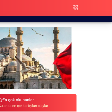
En çok okunanlar
Şu anda en çok tartışılan olaylar