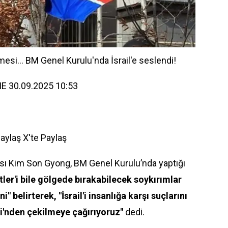
mesi... BM Genel Kurulu'nda İsrail'e seslendi!
E 30.09.2025 10:53
Paylaş
X'te Paylaş
ısı Kim Son Gyong, BM Genel Kurulu’nda yaptığı
tler'i bile gölgede bırakabilecek soykırımlar
ni" belirterek, "İsrail'i insanlığa karşı suçlarını
i'nden çekilmeye çağırıyoruz"
dedi.