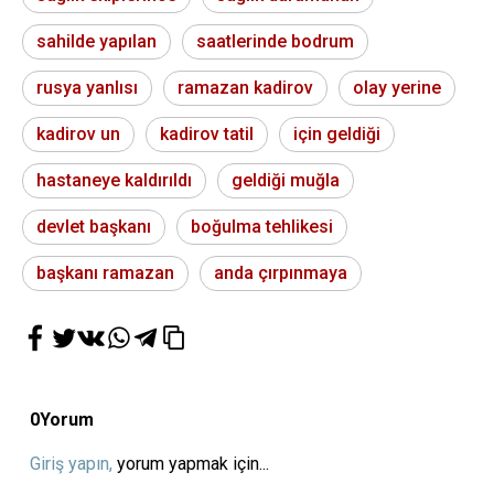
sahilde yapılan
saatlerinde bodrum
rusya yanlısı
ramazan kadirov
olay yerine
kadirov un
kadirov tatil
için geldiği
hastaneye kaldırıldı
geldiği muğla
devlet başkanı
boğulma tehlikesi
başkanı ramazan
anda çırpınmaya
0
Yorum
Giriş yapın,
yorum yapmak için...