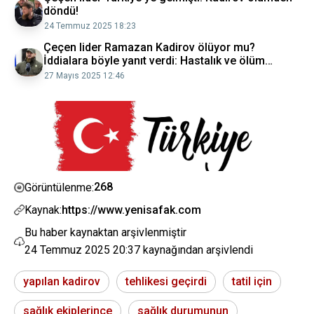
döndü!
24 Temmuz 2025 18:23
Çeçen lider Ramazan Kadirov ölüyor mu?
İddialara böyle yanıt verdi: Hastalık ve ölüm
herkesin sonudur
27 Mayıs 2025 12:46
268
Görüntülenme:
Kaynak:
https://www.yenisafak.com
Bu haber kaynaktan arşivlenmiştir
24 Temmuz 2025 20:37
kaynağından arşivlendi
yapılan kadirov
tehlikesi geçirdi
tatil için
sağlık ekiplerince
sağlık durumunun