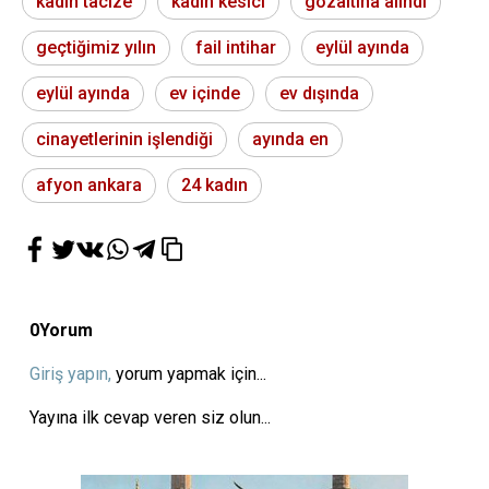
kadın tacize
kadın kesici
gözaltına alındı
geçtiğimiz yılın
fail intihar
eylül ayında
eylül ayında
ev içinde
ev dışında
cinayetlerinin işlendiği
ayında en
afyon ankara
24 kadın
0
Yorum
Giriş yapın,
yorum yapmak için...
Yayına ilk cevap veren siz olun...