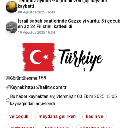
Temmuz ayında 9 u çocuk 204 işçi hayatını
kaybetti
08 Ağustos 2025 16:40
İsrail sabah saatlerinde Gazze yi vurdu: 5 i çocuk
en az 24 Filistinli katledildi
19 Ağustos 2025 10:34
158
Görüntülenme:
Kaynak:
https://halktv.com.tr
Bu haber kaynaktan arşivlenmiştir
03 Ekim 2025 13:05
kaynağından arşivlendi
ve çocuk
meydana gelirken
kadın ve