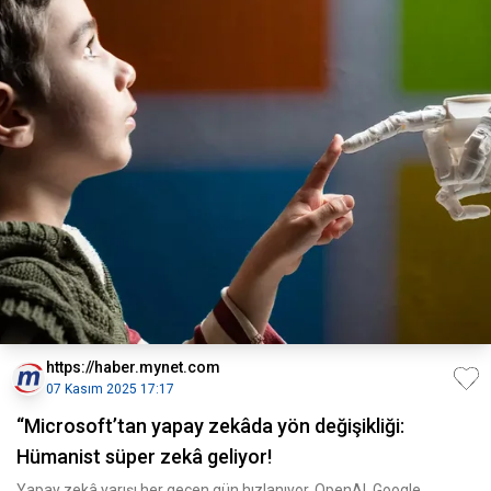
https://haber.mynet.com
07 Kasım 2025 17:17
“Microsoft’tan yapay zekâda yön değişikliği:
Hümanist süper zekâ geliyor!
Yapay zekâ yarışı her geçen gün hızlanıyor. OpenAI, Google,