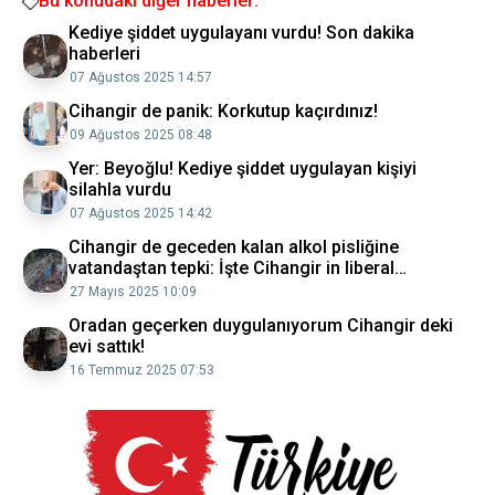
Bu konudaki diğer haberler:
Kediye şiddet uygulayanı vurdu! Son dakika
haberleri
07 Ağustos 2025 14:57
Cihangir de panik: Korkutup kaçırdınız!
09 Ağustos 2025 08:48
Yer: Beyoğlu! Kediye şiddet uygulayan kişiyi
silahla vurdu
07 Ağustos 2025 14:42
Cihangir de geceden kalan alkol pisliğine
vatandaştan tepki: İşte Cihangir in liberal
gençlikleri VİDEO İZLE
27 Mayıs 2025 10:09
Oradan geçerken duygulanıyorum Cihangir deki
evi sattık!
16 Temmuz 2025 07:53