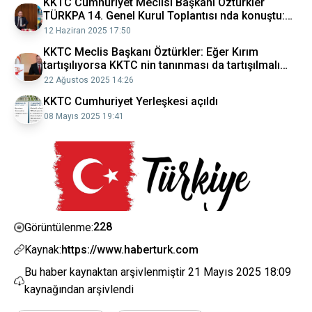
KKTC Cumhuriyet Meclisi Başkanı Öztürkler
TÜRKPA 14. Genel Kurul Toplantısı nda konuştu:
KKTC Türk Dünyası nın Doğu Akdeniz e açılan
12 Haziran 2025 17:50
kapısıdır Avrupa Haberleri
KKTC Meclis Başkanı Öztürkler: Eğer Kırım
tartışılıyorsa KKTC nin tanınması da tartışılmalı
Politika Haberleri
22 Ağustos 2025 14:26
KKTC Cumhuriyet Yerleşkesi açıldı
08 Mayıs 2025 19:41
228
Görüntülenme:
Kaynak:
https://www.haberturk.com
Bu haber kaynaktan arşivlenmiştir
21 Mayıs 2025 18:09
kaynağından arşivlendi