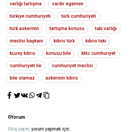
varlığı tartışma
vardır egemen
türkiye cumhuriyeti
türk cumhuriyeti
türk askerinin
tartışma konusu
taki varlığı
meclisi başkanı
kıbrıs türk
kıbrıs taki
kuzey kıbrıs
konusu bile
kktc cumhuriyet
cumhuriyeti ile
cumhuriyet meclisi
bile olamaz
askerinin kıbrıs
0
Yorum
Giriş yapın,
yorum yapmak için...