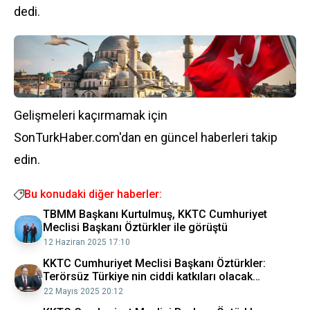
dedi.
Gelişmeleri kaçırmamak için
SonTurkHaber.com'dan en güncel haberleri takip
edin.
Bu konudaki diğer haberler:
TBMM Başkanı Kurtulmuş, KKTC Cumhuriyet
Meclisi Başkanı Öztürkler ile görüştü
12 Haziran 2025 17:10
KKTC Cumhuriyet Meclisi Başkanı Öztürkler:
Terörsüz Türkiye nin ciddi katkıları olacak
Diyarbakır Haberleri
22 Mayıs 2025 20:12