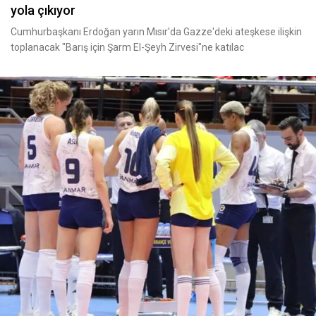
yola çıkıyor
Cumhurbaşkanı Erdoğan yarın Mısır'da Gazze'deki ateşkese ilişkin
toplanacak "Barış için Şarm El-Şeyh Zirvesi"ne katılac