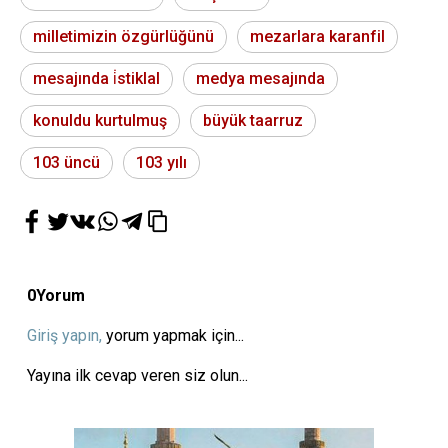
milletimizin özgürlüğünü
mezarlara karanfil
mesajında i̇stiklal
medya mesajında
konuldu kurtulmuş
büyük taarruz
103 üncü
103 yılı
0
Yorum
Giriş yapın,
yorum yapmak için...
Yayına ilk cevap veren siz olun...