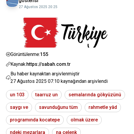
gösterisi
27 Ağustos 2025 20:25
155
Görüntülenme:
Kaynak:
https://sabah.com.tr
Bu haber kaynaktan arşivlenmiştir
27 Ağustos 2025 07:10
kaynağından arşivlendi
un 103
taarruz un
semalarında gökyüzünü
saygı ve
savunduğunu tüm
rahmetle yâd
programında kocatepe
olmak üzere
ndeki mezarlara
na çelenk