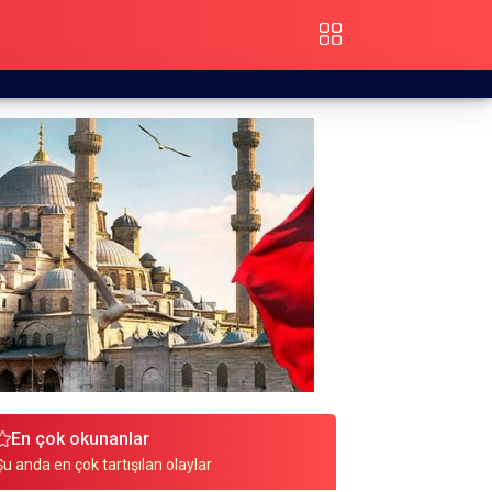
En çok okunanlar
Şu anda en çok tartışılan olaylar