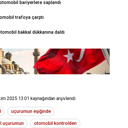
tomobil bariyerlere saplandı
omobil trafoya çarptı
tomobil bakkal dükkanına daldı
kim 2025 13:01
kaynağından arşivlendi
l
uçurumun eşiğinde
l uçurumun
otomobil kontrolden