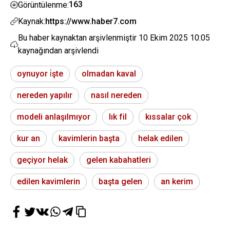
163
Görüntülenme:
Kaynak:
https://www.haber7.com
Bu haber kaynaktan arşivlenmiştir
10 Ekim 2025 10:05
kaynağından arşivlendi
oynuyor i̇şte
olmadan kaval
nereden yapılır
nasıl nereden
modeli anlaşılmıyor
lık fil
kıssalar çok
kur an
kavimlerin başta
helak edilen
geçiyor helak
gelen kabahatleri
edilen kavimlerin
başta gelen
an kerim