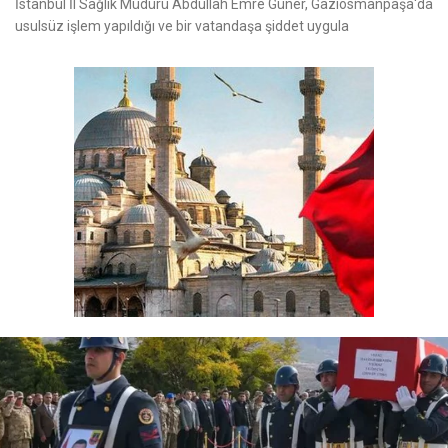
İstanbul İl Sağlık Müdürü Abdullah Emre Güner, Gaziosmanpaşa'da
usulsüz işlem yapıldığı ve bir vatandaşa şiddet uygula