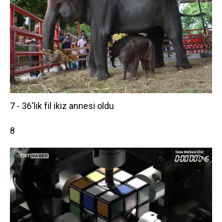
7 - 36'lık fil ikiz annesi oldu
8