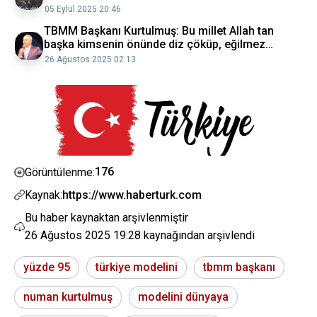
05 Eylül 2025 20:46
TBMM Başkanı Kurtulmuş: Bu millet Allah tan
başka kimsenin önünde diz çöküp, eğilmez
Afyonkarahisar Haberleri
26 Ağustos 2025 02:13
176
Görüntülenme:
Kaynak:
https://www.haberturk.com
Bu haber kaynaktan arşivlenmiştir
26 Ağustos 2025 19:28
kaynağından arşivlendi
yüzde 95
türkiye modelini
tbmm başkanı
numan kurtulmuş
modelini dünyaya