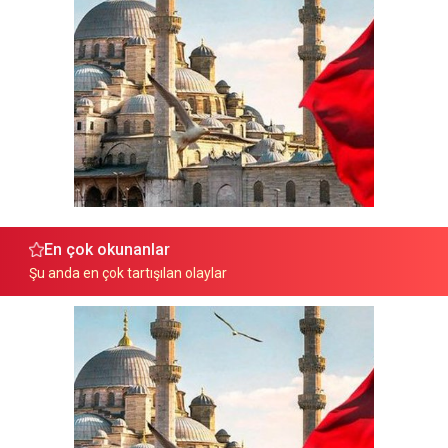
En çok okunanlar
Şu anda en çok tartışılan olaylar