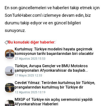
En son güncellemeleri ve haberleri takip etmek için
SonTurkHaber.com'ı izlemeye devam edin, biz
durumu takip ediyor ve en güncel bilgileri
sunuyoruz.
Bu konudaki diğer haberler:
Kurtulmuş: Türkiye modelini hayata geçirmek
komisyonun tarihi başarılarından biri olacaktır
27 Ağustos 2025 15:53
Türkiye, Avrupa Gençler ve BMU Motokros
şampiyonaları Afyonkarahisar da başladı
Afyonkarahisar Haberleri
17 Mayıs 2025 12:33
Cevdet Yılmaz: Terörden kurtulmuş bir Türkiye,
prangalarından kurtulmuş bir Türkiye dir
12 Ağustos 2025 13:19
MXGP of Türkiye nin açılış seremonisi yapıldı
Afyonkarahisar Haberleri