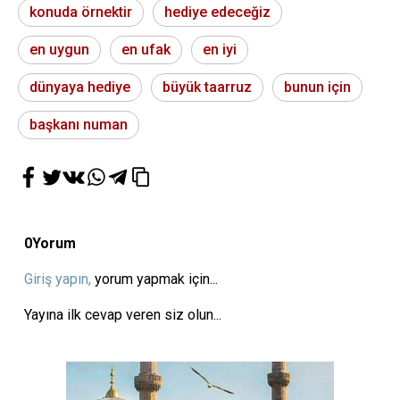
konuda örnektir
hediye edeceğiz
en uygun
en ufak
en iyi
dünyaya hediye
büyük taarruz
bunun için
başkanı numan
0
Yorum
Giriş yapın,
yorum yapmak için...
Yayına ilk cevap veren siz olun...