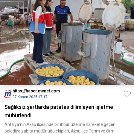
https://haber.mynet.com
07 Kasım 2025 17:17
Sağlıksız şartlarda patates dilimleyen işletme
mühürlendi
Antalya’nın Aksu ilçesinde bir ihbar üzerine harekete geçen
belediye zabıta müdürlüğü ekipleri, Aksu İlçe Tarım ve Orm