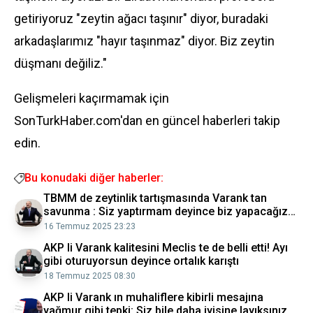
getiriyoruz "zeytin ağacı taşınır" diyor, buradaki
arkadaşlarımız "hayır taşınmaz" diyor. Biz zeytin
düşmanı değiliz."
Gelişmeleri kaçırmamak için
SonTurkHaber.com'dan en güncel haberleri takip
edin.
Bu konudaki diğer haberler:
TBMM de zeytinlik tartışmasında Varank tan
savunma : Siz yaptırmam deyince biz yapacağız
diyoruz
16 Temmuz 2025 23:23
AKP li Varank kalitesini Meclis te de belli etti! Ayı
gibi oturuyorsun deyince ortalık karıştı
18 Temmuz 2025 08:30
AKP li Varank ın muhaliflere kibirli mesajına
yağmur gibi tepki: Siz bile daha iyisine layıksınız