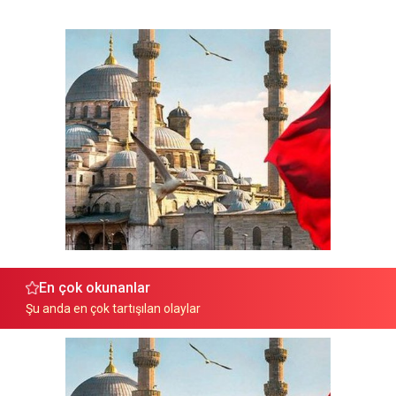
En çok okunanlar
Şu anda en çok tartışılan olaylar