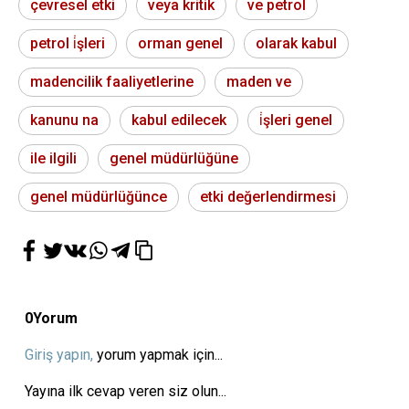
çevresel etki
veya kritik
ve petrol
petrol i̇şleri
orman genel
olarak kabul
madencilik faaliyetlerine
maden ve
kanunu na
kabul edilecek
i̇şleri genel
ile ilgili
genel müdürlüğüne
genel müdürlüğünce
etki değerlendirmesi
0
Yorum
Giriş yapın,
yorum yapmak için...
Yayına ilk cevap veren siz olun...