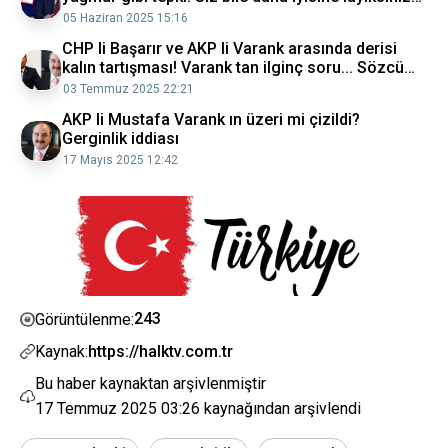
Sözcü Gazetesi
05 Haziran 2025 15:16
CHP li Başarır ve AKP li Varank arasında derisi
kalın tartışması! Varank tan ilginç soru... Sözcü
Gazetesi
03 Temmuz 2025 22:21
AKP li Mustafa Varank ın üzeri mi çizildi?
Gerginlik iddiası
17 Mayıs 2025 12:42
243
Görüntülenme:
Kaynak:
https://halktv.com.tr
Bu haber kaynaktan arşivlenmiştir
17 Temmuz 2025 03:26
kaynağından arşivlendi