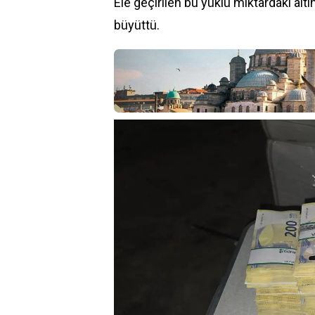
Ele geçirilen bu yüklü miktardaki al
büyüttü.