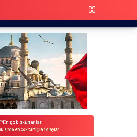
En çok okunanlar
Şu anda en çok tartışılan olaylar