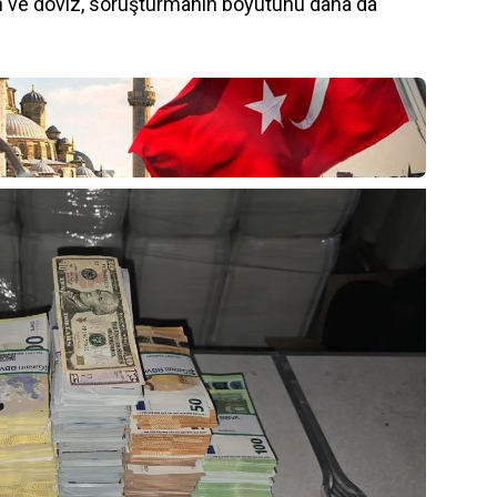
tın ve döviz, soruşturmanın boyutunu daha da