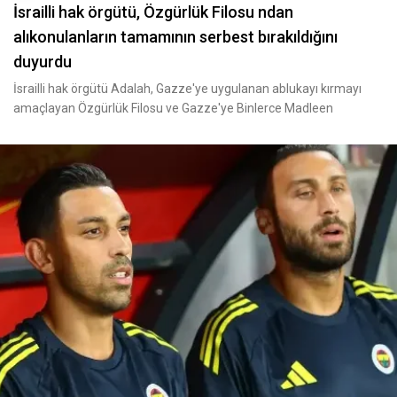
İsrailli hak örgütü, Özgürlük Filosu ndan
alıkonulanların tamamının serbest bırakıldığını
duyurdu
İsrailli hak örgütü Adalah, Gazze'ye uygulanan ablukayı kırmayı
amaçlayan Özgürlük Filosu ve Gazze'ye Binlerce Madleen