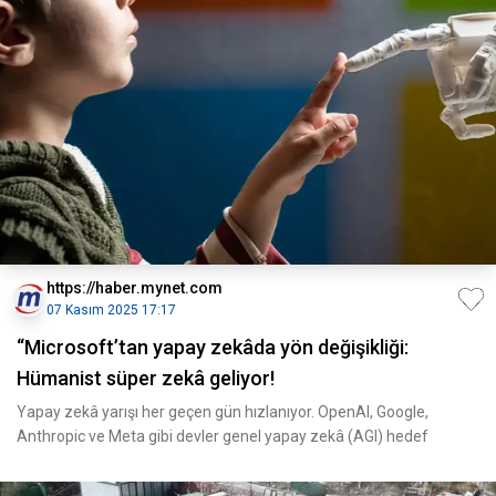
https://haber.mynet.com
07 Kasım 2025 17:17
“Microsoft’tan yapay zekâda yön değişikliği:
Hümanist süper zekâ geliyor!
Yapay zekâ yarışı her geçen gün hızlanıyor. OpenAI, Google,
Anthropic ve Meta gibi devler genel yapay zekâ (AGI) hedef