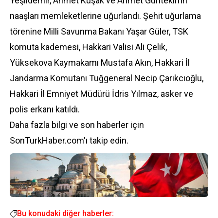
Yeşildemir, Ahmet Kuşak ve Ahmet Güntekin’in
naaşları memleketlerine uğurlandı. Şehit uğurlama
törenine Milli Savunma Bakanı Yaşar Güler, TSK
komuta kademesi, Hakkari Valisi Ali Çelik,
Yüksekova Kaymakamı Mustafa Akın, Hakkari İl
Jandarma Komutanı Tuğgeneral Necip Çarıkcıoğlu,
Hakkari İl Emniyet Müdürü İdris Yılmaz, asker ve
polis erkanı katıldı.
Daha fazla bilgi ve son haberler için
SonTurkHaber.com'ı takip edin.
Bu konudaki diğer haberler: