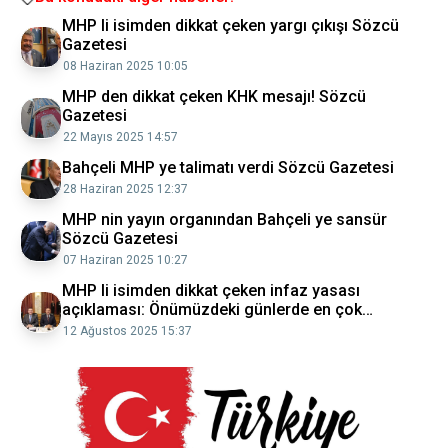
MHP li isimden dikkat çeken yargı çıkışı Sözcü
Gazetesi
08 Haziran 2025 10:05
MHP den dikkat çeken KHK mesajı! Sözcü
Gazetesi
22 Mayıs 2025 14:57
Bahçeli MHP ye talimatı verdi Sözcü Gazetesi
28 Haziran 2025 12:37
MHP nin yayın organından Bahçeli ye sansür
Sözcü Gazetesi
07 Haziran 2025 10:27
MHP li isimden dikkat çeken infaz yasası
açıklaması: Önümüzdeki günlerde en çok
duyacağımız kelime olacaktır Sözcü Gazetesi
12 Ağustos 2025 15:37