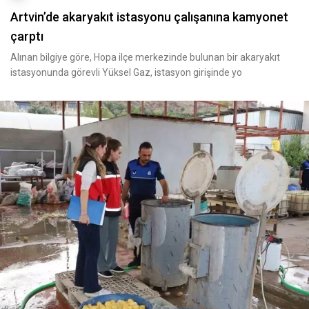
Artvin’de akaryakıt istasyonu çalışanına kamyonet
çarptı
Alınan bilgiye göre, Hopa ilçe merkezinde bulunan bir akaryakıt
istasyonunda görevli Yüksel Gaz, istasyon girişinde yo