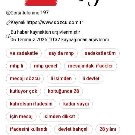
197
Görüntülenme:
Kaynak:
https://www.sozcu.com.tr
Bu haber kaynaktan arşivlenmiştir
06 Temmuz 2025 10:32
kaynağından arşivlendi
ve sadakatle
sayıda mhp
sadakatle tüm
mhp li
mhp genel
mesajındaki ifadeler
mesajı sözcü
li isimden
li devlet
kutluyor çok
koltuğunda 28
kahrolsun ifadesini
kadar saygı
için mesaj
isimden dikkat
ifadesini kullandı
devlet bahçeli
28 yılını