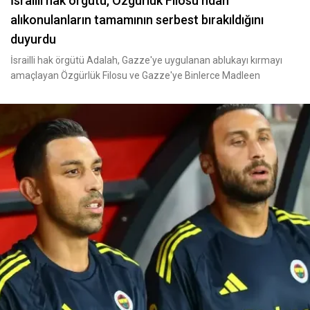
İsrailli hak örgütü, Özgürlük Filosu ndan
alıkonulanların tamamının serbest bırakıldığını
duyurdu
İsrailli hak örgütü Adalah, Gazze'ye uygulanan ablukayı kırmayı
amaçlayan Özgürlük Filosu ve Gazze'ye Binlerce Madleen