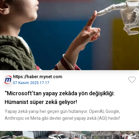
https://haber.mynet.com
07 Kasım 2025 17:17
“Microsoft’tan yapay zekâda yön değişikliği:
Hümanist süper zekâ geliyor!
Yapay zekâ yarışı her geçen gün hızlanıyor. OpenAI, Google,
Anthropic ve Meta gibi devler genel yapay zekâ (AGI) hedef