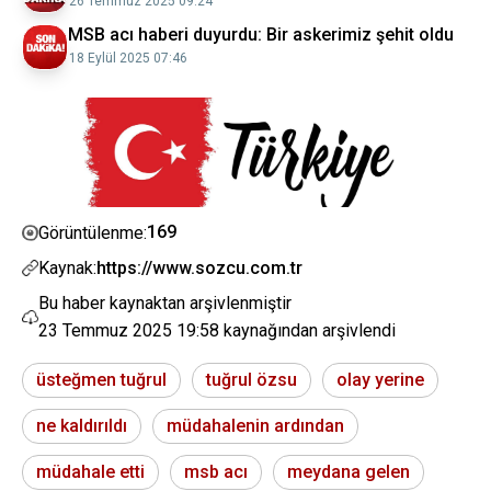
26 Temmuz 2025 09:24
MSB acı haberi duyurdu: Bir askerimiz şehit oldu
18 Eylül 2025 07:46
169
Görüntülenme:
Kaynak:
https://www.sozcu.com.tr
Bu haber kaynaktan arşivlenmiştir
23 Temmuz 2025 19:58
kaynağından arşivlendi
üsteğmen tuğrul
tuğrul özsu
olay yerine
ne kaldırıldı
müdahalenin ardından
müdahale etti
msb acı
meydana gelen