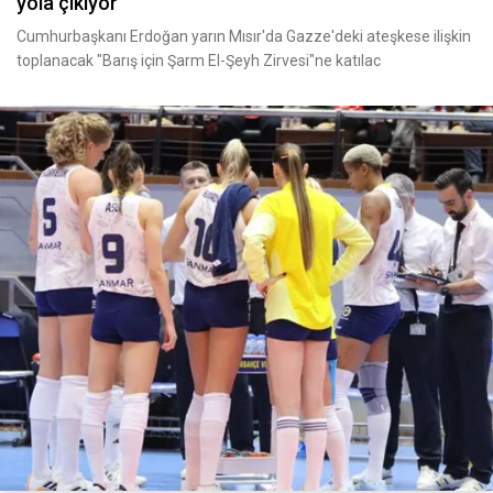
yola çıkıyor
Cumhurbaşkanı Erdoğan yarın Mısır'da Gazze'deki ateşkese ilişkin
toplanacak "Barış için Şarm El-Şeyh Zirvesi"ne katılac