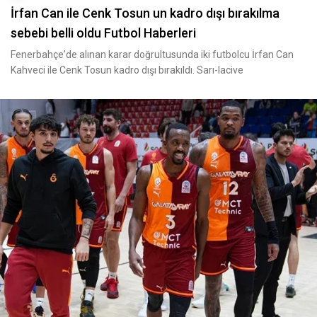
İrfan Can ile Cenk Tosun un kadro dışı bırakılma
sebebi belli oldu Futbol Haberleri
Fenerbahçe'de alınan karar doğrultusunda iki futbolcu İrfan Can
Kahveci ile Cenk Tosun kadro dışı bırakıldı. Sarı-lacive