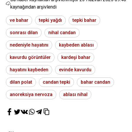
kaynağından arşivlendi
ve bahar
tepki yağdı
tepki bahar
sonrası dilan
nihal candan
nedeniyle hayatını
kaybeden ablası
kavurdu görüntüler
kardeşi bahar
hayatını kaybeden
evinde kavurdu
dilan polat
candan tepki
bahar candan
anoreksiya nervoza
ablası nihal