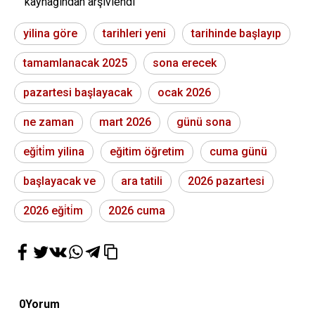
kaynağından arşivlendi
yilina göre
tarihleri yeni
tarihinde başlayıp
tamamlanacak 2025
sona erecek
pazartesi başlayacak
ocak 2026
ne zaman
mart 2026
günü sona
eği̇ti̇m yilina
eğitim öğretim
cuma günü
başlayacak ve
ara tatili
2026 pazartesi
2026 eği̇ti̇m
2026 cuma
0
Yorum