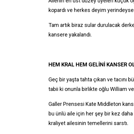
Ailenin en üst düzey üyeleri küçük oğ
kopardı ve herkes deyim yerindeyse k
Tam artık biraz sular durulacak derk
kansere yakalandı.
HEM KRAL HEM GELİNİ KANSER O
Geç bir yaşta tahta çıkan ve tacını b
tabii ki onunla birlikte oğlu William ve
Galler Prensesi Kate Middleton kans
bu ünlü aile için her şey bir kez daha 
kraliyet ailesinin temellerini sarstı.