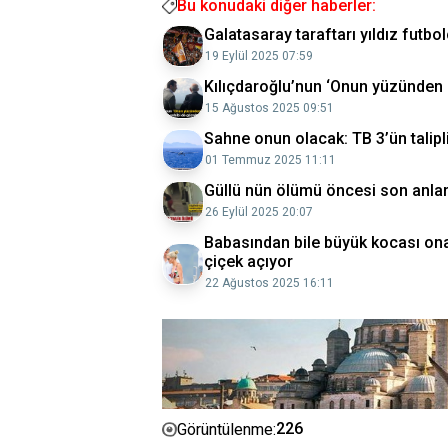
Bu konudaki diğer haberler:
Galatasaray taraftarı yıldız futb
19 Eylül 2025 07:59
Kılıçdaroğlu’nun ‘Onun yüzünden ç
15 Ağustos 2025 09:51
Sahne onun olacak: TB 3’ün talipl
01 Temmuz 2025 11:11
Güllü nün ölümü öncesi son anları
26 Eylül 2025 20:07
Babasından bile büyük kocası ona 
çiçek açıyor
22 Ağustos 2025 16:11
226
Görüntülenme: