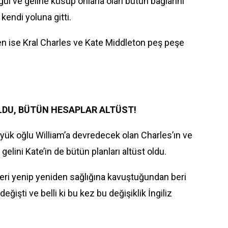
ul ve geline küsüp onlarla olan bütün bağlarını
endi yoluna gitti.
en ise
Kral Charles
ve Kate Middleton peş peşe
LDU, BÜTÜN HESAPLAR ALTÜST!
üyük oğlu William’a devredecek olan Charles’ın ve
 gelini Kate’in de bütün planları altüst oldu.
eri yenip yeniden sağlığına kavuştuğundan beri
değişti ve belli ki bu kez bu değişiklik İngiliz