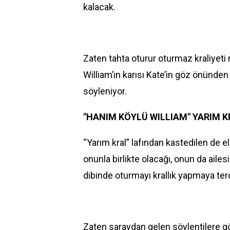
kalacak.
Zaten tahta oturur oturmaz kraliyet
William’ın karısı Kate’in göz önünden
söyleniyor.
"HANIM KÖYLÜ WILLIAM" YARIM 
“Yarım kral” lafından kastedilen de e
onunla birlikte olacağı, onun da ailes
dibinde oturmayı krallık yapmaya te
Zaten saraydan gelen söylentilere g