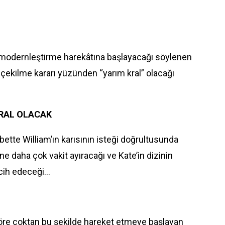
i modernleştirme harekâtına başlayacağı söylenen
 çekilme kararı yüzünden “yarım kral” olacağı
KRAL OLACAK
lbette William’ın karısının isteği doğrultusunda
ine daha çok vakit ayıracağı ve Kate’in dizinin
rcih edeceği…
öre çoktan bu şekilde hareket etmeye başlayan