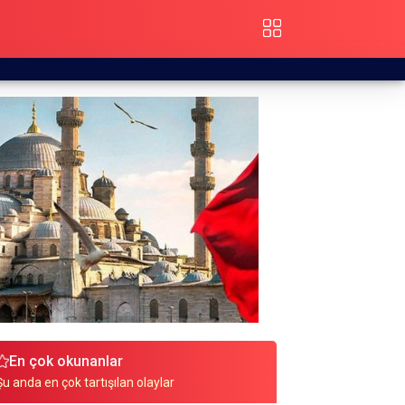
En çok okunanlar
Şu anda en çok tartışılan olaylar