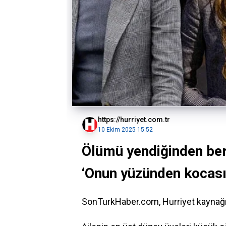
https://hurriyet.com.tr
10 Ekim 2025 15:52
Ölümü yendiğinden ber
‘Onun yüzünden kocası 
SonTurkHaber.com, Hurriyet kaynağın