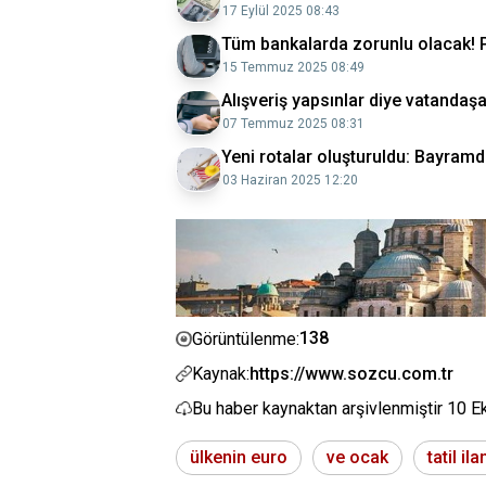
17 Eylül 2025 08:43
Tüm bankalarda zorunlu olacak! P
15 Temmuz 2025 08:49
Alışveriş yapsınlar diye vatanda
07 Temmuz 2025 08:31
Yeni rotalar oluşturuldu: Bayramda
03 Haziran 2025 12:20
138
Görüntülenme:
Kaynak:
https://www.sozcu.com.tr
Bu haber kaynaktan arşivlenmiştir
10 E
ülkenin euro
ve ocak
tatil ila