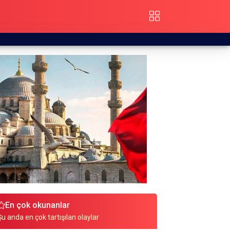
En çok okunanlar
Şu anda en çok tartışılan olaylar