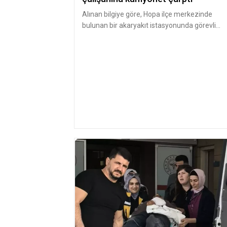
Alınan bilgiye göre, Hopa ilçe merkezinde
bulunan bir akaryakıt istasyonunda görevli
Yüksel Gaz, istasyon girişinde yo