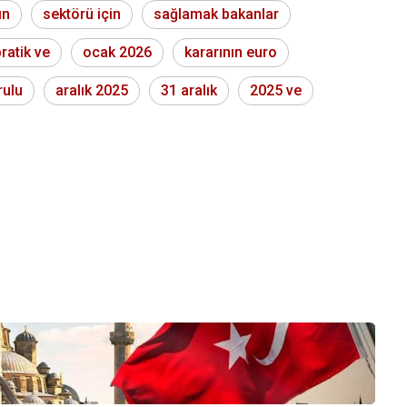
ın
sektörü için
sağlamak bakanlar
ratik ve
ocak 2026
kararının euro
rulu
aralık 2025
31 aralık
2025 ve