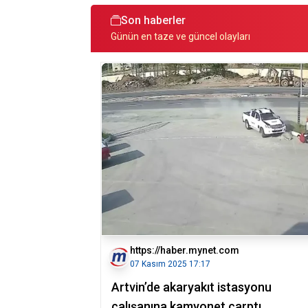
Son haberler
Günün en taze ve güncel olayları
https://haber.mynet.com
07 Kasım 2025 17:17
Artvin’de akaryakıt istasyonu
çalışanına kamyonet çarptı