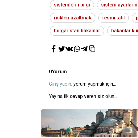
sistemlerin bilgi
sistem ayarların
riskleri azaltmak
resmi tatil
p
bulgaristan bakanlar
bakanlar ku
0
Yorum
Giriş yapın,
yorum yapmak için...
Yayına ilk cevap veren siz olun...