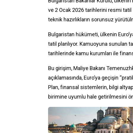
Bulgaristan Bakanlar Kurulu, ülkenin
ve 2 Ocak 2026 tarihlerini resmi tatil
teknik hazırlıkların sorunsuz yürütü
Bulgaristan hükümeti, ülkenin Euro’ya
tatil planlıyor. Kamuoyuna sunulan t
tarihlerinde kamu kurumları ile finans 
Bu girişim, Maliye Bakanı Temenuzhk
açıklamasında, Euro’ya geçişin “pratik
Plan, finansal sistemlerin, bilgi alt
birimine uyumlu hale getirilmesini ö