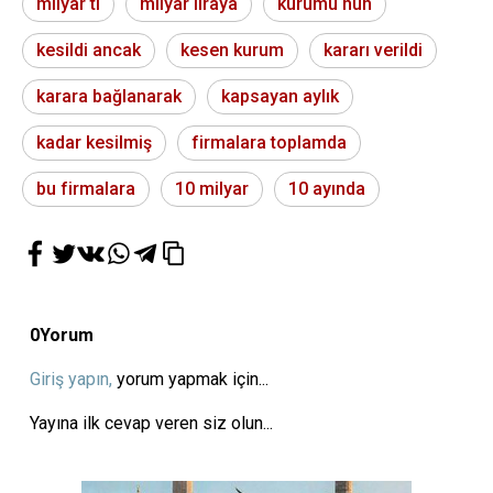
milyar tl
milyar liraya
kurumu nun
kesildi ancak
kesen kurum
kararı verildi
karara bağlanarak
kapsayan aylık
kadar kesilmiş
firmalara toplamda
bu firmalara
10 milyar
10 ayında
0
Yorum
Giriş yapın,
yorum yapmak için...
Yayına ilk cevap veren siz olun...