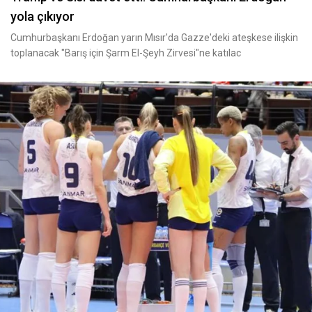
yola çıkıyor
Cumhurbaşkanı Erdoğan yarın Mısır'da Gazze'deki ateşkese ilişkin
toplanacak "Barış için Şarm El-Şeyh Zirvesi"ne katılac