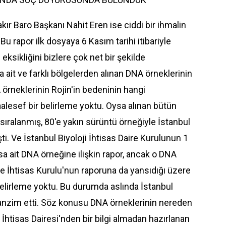
akır Baro Başkanı
Nahit Eren
ise ciddi bir ihmalin
 "Bu rapor ilk dosyaya
6 Kasım
tarihi itibariyle
 eksikliğini bizlere çok net bir şekilde
 ait ve farklı bölgelerden alınan DNA örneklerinin
örneklerinin Rojin'in bedeninin hangi
alesef bir belirleme yoktu. Oysa alınan bütün
 sıralanmış, 80'e yakın sürüntü örneğiyle
İstanbul
şti. Ve İstanbul Biyoloji İhtisas Daire Kurulunun 1
sa ait DNA örneğine ilişkin rapor, ancak o DNA
re İhtisas Kurulu'nun raporuna da yansıdığı üzere
belirleme yoktu. Bu durumda aslında İstanbul
r tanzim etti. Söz konusu DNA örneklerinin nereden
 İhtisas Dairesi'nden bir bilgi almadan hazırlanan