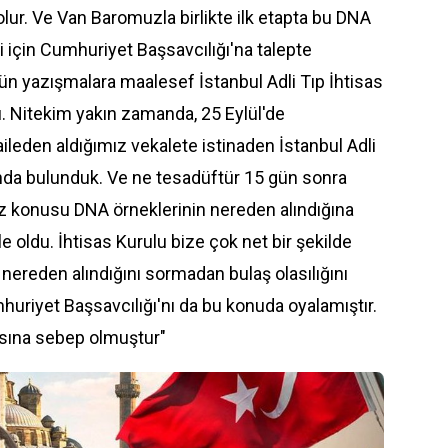
r olur. Ve Van Baromuzla birlikte ilk etapta bu DNA
i için
Cumhuriyet Başsavcılığı
'na talepte
tün yazışmalara maalesef İstanbul
Adli Tıp
İhtisas
ı. Nitekim yakın zamanda, 25 Eylül'de
 aileden aldığımız vekalete istinaden
İstanbul Adli
da bulunduk. Ve ne tesadüftür 15 gün sonra
 konusu DNA örneklerinin nereden alındığına
e oldu. İhtisas Kurulu bize çok net bir şekilde
 nereden alındığını sormadan bulaş olasılığını
uriyet Başsavcılığı'nı da bu konuda oyalamıştır.
ına sebep olmuştur"