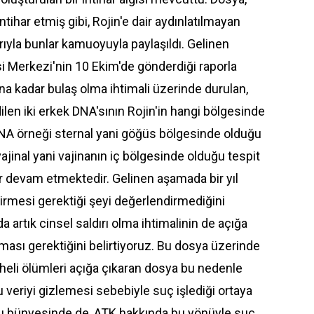
tihar etmiş gibi, Rojin'e dair aydınlatılmayan
ıyla bunlar kamuoyuyla paylaşıldı. Gelinen
i Merkezi'nin 10 Ekim'de gönderdiği raporla
na kadar bulaş olma ihtimali üzerinde durulan,
ilen iki erkek DNA'sının Rojin'in hangi bölgesinde
 DNA örneği sternal yani göğüs bölgesinde olduğu
evajinal yani vajinanın iç bölgesinde olduğu tespit
dır devam etmektedir. Gelinen aşamada bir yıl
irmesi gerektiği şeyi değerlendirmediğini
 artık cinsel saldırı olma ihtimalinin de açığa
ınması gerektiğini belirtiyoruz. Bu dosya üzerinde
pheli ölümleri açığa çıkaran dosya bu nedenle
u veriyi gizlemesi sebebiyle suç işlediği ortaya
su bünyesinde de, ATK hakkında bu yönüyle suç