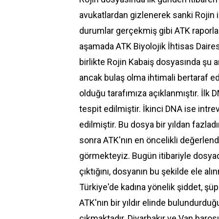
avukatlardan gizlenerek sanki Rojin in
durumlar gerçekmiş gibi ATK raporlar
aşamada ATK Biyolojik İhtisas Daires
birlikte Rojin Kabaiş dosyasında şu a
ancak bulaş olma ihtimali bertaraf ed
olduğu tarafımıza açıklanmıştır. İlk
tespit edilmiştir. İkinci DNA ise intr
edilmiştir. Bu dosya bir yıldan fazla
sonra ATK'nın en öncelikli değerlend
görmekteyiz. Bugün itibariyle dosyada
çıktığını, dosyanın bu şekilde ele al
Türkiye
'de kadına yönelik şiddet, şü
ATK'nın bir yıldır elinde bulundurduğ
çıkmaktadır. Diyarbakır ve Van baro