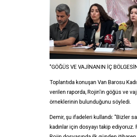
"GÖĞÜS VE VAJİNANIN İÇ BÖLGESİN
Toplantıda konuşan Van Barosu Kadı
verilen raporda, Rojin'in göğüs ve va
örneklerinin bulunduğunu söyledi.
Demir, şu ifadeleri kullandı: "Bizler s
kadınlar için dosyayı takip ediyoruz.
Rojin dosyasında ilk günden itibaren 