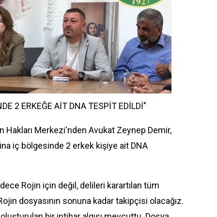
DE 2 ERKEĞE AİT DNA TESPİT EDİLDİ"
n Hakları Merkezi'nden Avukat
Zeynep Demir
,
jina iç bölgesinde 2 erkek kişiye ait DNA
adece Rojin için değil, delileri karartılan tüm
 Rojin dosyasının sonuna kadar takipçisi olacağız.
oluşturulan bir intihar algısı mevcuttu. Dosya,