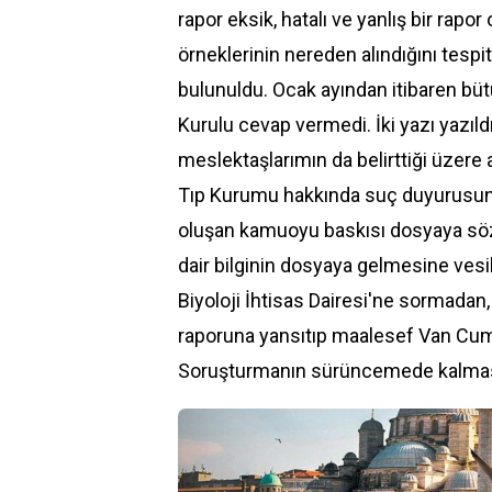
rapor eksik, hatalı ve yanlış bir rapo
örneklerinin nereden alındığını tespit
bulunuldu. Ocak ayından itibaren bü
Kurulu cevap vermedi. İki yazı yazıld
meslektaşlarımın da belirttiği üzere
Tıp Kurumu
hakkında suç duyurusun
oluşan kamuoyu baskısı dosyaya söz
dair bilginin dosyaya gelmesine vesil
Biyoloji İhtisas Dairesi'ne sormadan,
raporuna yansıtıp maalesef Van Cumh
Soruşturmanın sürüncemede kalmas