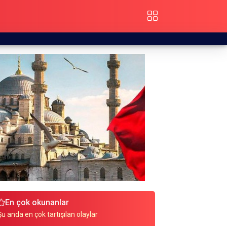
En çok okunanlar
Şu anda en çok tartışılan olaylar