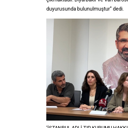
duyurusunda bulunulmuştur" dedi.
'İSTANBUL ADLİ TIP KURUMU HAK