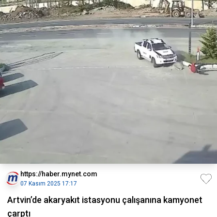
https://haber.mynet.com
07 Kasım 2025 17:17
Artvin’de akaryakıt istasyonu çalışanına kamyonet
çarptı