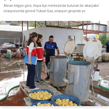
Alınan bilgiye göre, Hopa ilçe merkezinde bulunan bir akaryakıt
istasyonunda görevli Yüksel Gaz, istasyon girişinde yo