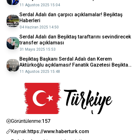
olacak!
11 Ağustos 2025 15:04
Serdal Adalı dan çarpıcı açıklamalar! Beşiktaş
Haberleri
04 Haziran 2025 14:50
Serdal Adalı dan Beşiktaş taraftarını sevindirecek
transfer açıklaması
31 Mayıs 2025 15:53
Beşiktaş Başkanı Serdal Adalı dan Kerem
Aktürkoğlu açıklaması! Fanatik Gazetesi Beşiktaş
(BJK) Haberleri Spor
11 Ağustos 2025 15:48
157
Görüntülenme:
Kaynak:
https://www.haberturk.com