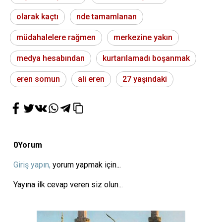
olarak kaçtı
nde tamamlanan
müdahalelere rağmen
merkezine yakın
medya hesabından
kurtarılamadı boşanmak
eren somun
ali eren
27 yaşındaki
0
Yorum
Giriş yapın,
yorum yapmak için...
Yayına ilk cevap veren siz olun...