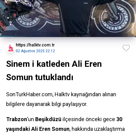
https://halktv.com.tr
02 Ağustos 2025 22:12
Sinem i katleden Ali Eren
Somun tutuklandı
SonTurkHaber.com, Halktv kaynağından alınan
bilgilere dayanarak bilgi paylaşıyor.
Trabzon
’un
Beşikdüzü
ilçesinde önceki gece
30
yaşındaki Ali Eren Somun
, hakkında uzaklaştırma