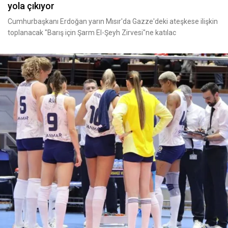
yola çıkıyor
Cumhurbaşkanı Erdoğan yarın Mısır'da Gazze'deki ateşkese ilişkin
toplanacak "Barış için Şarm El-Şeyh Zirvesi"ne katılac