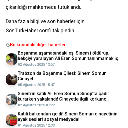
çıkarıldığı mahkemece tutuklandı.
Daha fazla bilgi ve son haberler için
SonTurkHaber.com'ı takip edin.
Bu konudaki diğer haberler:
Boşanma aşamasındaki eşi Sinem i öldürüp,
bekçiyi yaralayan Ali Eren Somun tanınmamak için
saçlarını kazımış
02 Ağustos 2025 13:57
Trabzon da Boşanma Çilesi: Sinem Somun
Cinayeti
05 Ağustos 2025 15:47
Sinem’in katili Ali Eren Somun Sinop’ta çadır
kurarken yakalandı! Cinayetle ilgili korkunç
detaylar ortaya çıktı
02 Ağustos 2025 07:22
Katili balkondan geldi! Sinem Somun cinayetinin
ayak sesleri sosyal medyada!
01 Ağustos 2025 12:33