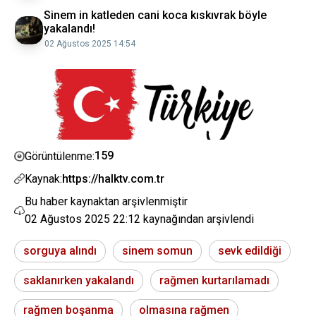
Sinem in katleden cani koca kıskıvrak böyle
yakalandı!
02 Ağustos 2025 14:54
159
Görüntülenme:
Kaynak:
https://halktv.com.tr
Bu haber kaynaktan arşivlenmiştir
02 Ağustos 2025 22:12
kaynağından arşivlendi
sorguya alındı
sinem somun
sevk edildiği
saklanırken yakalandı
rağmen kurtarılamadı
rağmen boşanma
olmasına rağmen