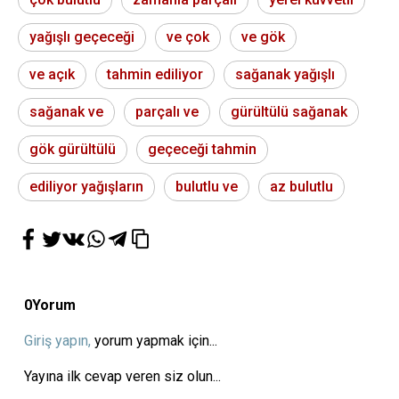
yağışlı geçeceği
ve çok
ve gök
ve açık
tahmin ediliyor
sağanak yağışlı
sağanak ve
parçalı ve
gürültülü sağanak
gök gürültülü
geçeceği tahmin
ediliyor yağışların
bulutlu ve
az bulutlu
0
Yorum
Giriş yapın,
yorum yapmak için...
Yayına ilk cevap veren siz olun...