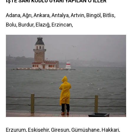
İŞTE SARI KODLU UYARI YAPILAN O İLLER
Adana, Ağrı, Ankara, Antalya, Artvin, Bingöl, Bitlis,
Bolu, Burdur, Elazığ, Erzincan,
Erzurum, Eskişehir, Giresun, Gümüşhane, Hakkari,