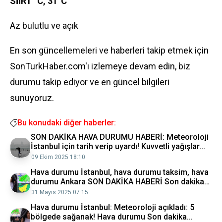
SİİRT °C, 31°C
Az bulutlu ve açık
En son güncellemeleri ve haberleri takip etmek için
SonTurkHaber.com'ı izlemeye devam edin, biz
durumu takip ediyor ve en güncel bilgileri
sunuyoruz.
Bu konudaki diğer haberler:
SON DAKİKA HAVA DURUMU HABERİ: Meteoroloji
İstanbul için tarih verip uyardı! Kuvvetli yağışlar
geliyor
09 Ekim 2025 18:10
Hava durumu İstanbul, hava durumu taksim, hava
durumu Ankara SON DAKİKA HABERİ Son dakika
haberleri
31 Mayıs 2025 07:15
Hava durumu İstanbul: Meteoroloji açıkladı: 5
bölgede sağanak! Hava durumu Son dakika