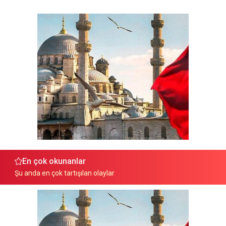
En çok okunanlar
Şu anda en çok tartışılan olaylar