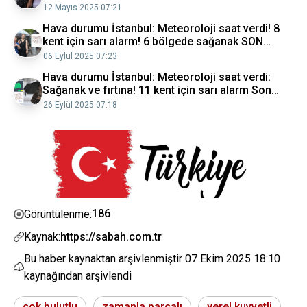
haberleri
12 Mayıs 2025 07:21
Hava durumu İstanbul: Meteoroloji saat verdi! 8
kent için sarı alarm! 6 bölgede sağanak SON
DAKİKA Son dakika haberleri
06 Eylül 2025 07:23
Hava durumu İstanbul: Meteoroloji saat verdi:
Sağanak ve fırtına! 11 kent için sarı alarm Son
dakika haberleri
26 Eylül 2025 07:18
186
Görüntülenme:
Kaynak:
https://sabah.com.tr
Bu haber kaynaktan arşivlenmiştir
07 Ekim 2025 18:10
kaynağından arşivlendi
çok bulutlu
zamanla parçalı
yerel kuvvetli