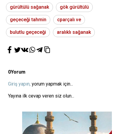
gürültülü sağanak
gök gürültülü
geçeceği tahmin
cparçalı ve
bulutlu geçeceği
aralıklı sağanak
0
Yorum
Giriş yapın,
yorum yapmak için...
Yayına ilk cevap veren siz olun...