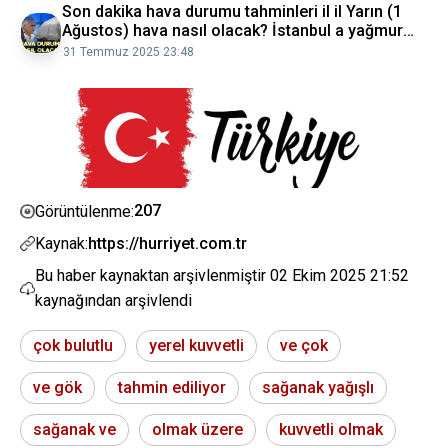
Son dakika hava durumu tahminleri il il Yarın (1
Ağustos) hava nasıl olacak? İstanbul a yağmur
yağacak mı? Meteoroloji hafta sonu için sağanak
31 Temmuz 2025 23:48
uyarısı!
207
Görüntülenme:
Kaynak:
https://hurriyet.com.tr
Bu haber kaynaktan arşivlenmiştir
02 Ekim 2025 21:52
kaynağından arşivlendi
çok bulutlu
yerel kuvvetli
ve çok
ve gök
tahmin ediliyor
sağanak yağışlı
sağanak ve
olmak üzere
kuvvetli olmak