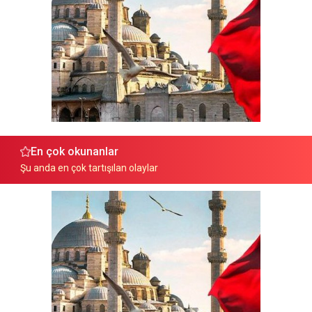
En çok okunanlar
Şu anda en çok tartışılan olaylar