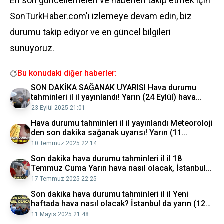
En son güncellemeleri ve haberleri takip etmek için
SonTurkHaber.com'ı izlemeye devam edin, biz
durumu takip ediyor ve en güncel bilgileri
sunuyoruz.
Bu konudaki diğer haberler:
SON DAKİKA SAĞANAK UYARISI Hava durumu
tahminleri il il yayınlandı! Yarın (24 Eylül) hava
nasıl olacak, İstanbul da yağmur var mı? Cuma
23 Eylül 2025 21:01
günü başlıyor!
Hava durumu tahminleri il il yayınlandı Meteoroloji
den son dakika sağanak uyarısı! Yarın (11
Temmuz) hava nasıl olacak, İstanbul da yağmur
10 Temmuz 2025 22:14
yağacak mı?
Son dakika hava durumu tahminleri il il 18
Temmuz Cuma Yarın hava nasıl olacak, İstanbul
da yağmur yağacak mı? Meteoroloji den 11 ile
17 Temmuz 2025 22:25
sağanak yağış...
Son dakika hava durumu tahminleri il il Yeni
haftada hava nasıl olacak? İstanbul da yarın (12
Mayıs) yağmur yağacak mı? Meteoroloji tarih
11 Mayıs 2025 21:48
verdi: Sağanak...