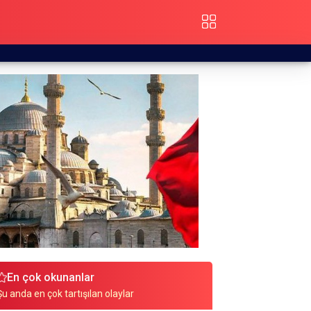
En çok okunanlar
Şu anda en çok tartışılan olaylar