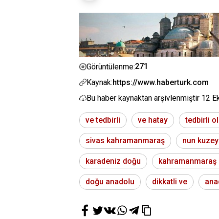
271
Görüntülenme:
Kaynak:
https://www.haberturk.com
Bu haber kaynaktan arşivlenmiştir
12 E
ve tedbirli
ve hatay
tedbirli 
sivas kahramanmaraş
nun kuzey
karadeniz doğu
kahramanmaraş
doğu anadolu
dikkatli ve
ana