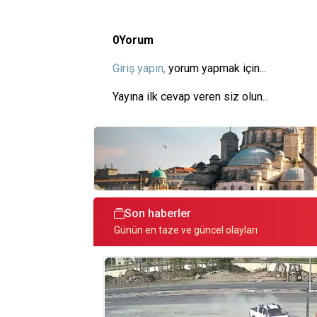
0
Yorum
Giriş yapın,
yorum yapmak için...
Yayına ilk cevap veren siz olun...
Son haberler
Günün en taze ve güncel olayları