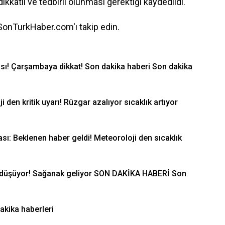
kkatli ve tedbirli olunması gerektiği kaydedildi.
 SonTurkHaber.com'ı takip edin.
ası! Çarşambaya dikkat! Son dakika haberi Son dakika
den kritik uyarı! Rüzgar azalıyor sıcaklık artıyor
ı: Beklenen haber geldi! Meteoroloji den sıcaklık
e düşüyor! Sağanak geliyor SON DAKİKA HABERİ Son
dakika haberleri