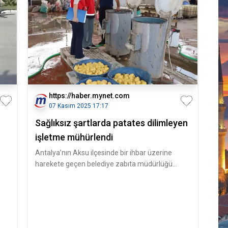
https://haber.mynet.com
07 Kasım 2025 17:17
Sağlıksız şartlarda patates dilimleyen
işletme mühürlendi
Antalya’nın Aksu ilçesinde bir ihbar üzerine
harekete geçen belediye zabıta müdürlüğü
ekipleri, Aksu İlçe Tarım ve Orm