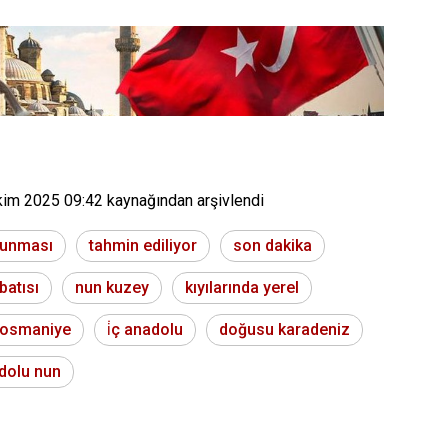
kim 2025 09:42
kaynağından arşivlendi
olunması
tahmin ediliyor
son dakika
batısı
nun kuzey
kıyılarında yerel
 osmaniye
i̇ç anadolu
doğusu karadeniz
dolu nun