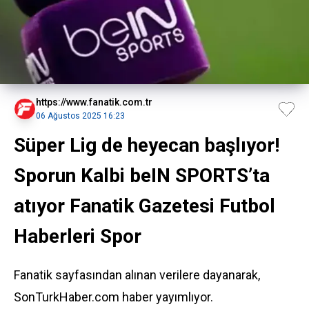
https://www.fanatik.com.tr
06 Ağustos 2025 16:23
Süper Lig de heyecan başlıyor!
Sporun Kalbi beIN SPORTS’ta
atıyor Fanatik Gazetesi Futbol
Haberleri Spor
Fanatik sayfasından alınan verilere dayanarak,
SonTurkHaber.com haber yayımlıyor.