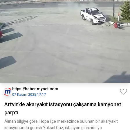
https://haber.mynet.com
07 Kasım 2025 17:17
Artvin’de akaryakıt istasyonu çalışanına kamyonet
çarptı
Alınan bilgiye göre, Hopa ilçe merkezinde bulunan bir akaryakıt
istasyonunda görevli Yüksel Gaz, istasyon girişinde yo