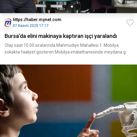
https://haber.mynet.com
07 Kasım 2025 17:17
Bursa’da elini makinaya kaptıran işçi yaralandı
Olay saat 10.00 sıralarında Mahmudiye Mahallesi 1. Mobilya
sokakta faaliyet gösteren Mobilya imalathanesinde meydana g