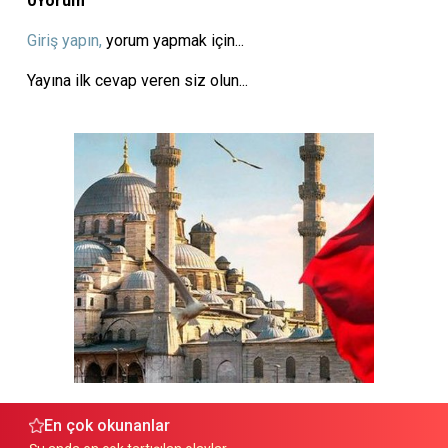
0
Yorum
Giriş yapın,
yorum yapmak için...
Yayına ilk cevap veren siz olun...
En çok okunanlar