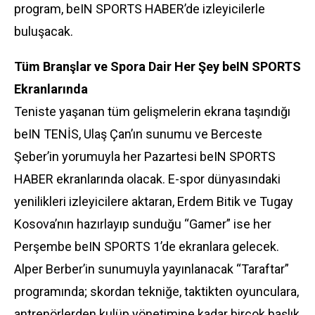
program, beIN SPORTS HABER’de izleyicilerle
buluşacak.
Tüm Branşlar ve Spora Dair Her Şey beIN SPORTS
Ekranlarında
Teniste yaşanan tüm gelişmelerin ekrana taşındığı
beIN TENİS, Ulaş Çan’ın sunumu ve Berceste
Şeber’in yorumuyla her Pazartesi beIN SPORTS
HABER ekranlarında olacak. E-spor dünyasındaki
yenilikleri izleyicilere aktaran, Erdem Bitik ve Tugay
Kosova’nın hazırlayıp sunduğu “Gamer” ise her
Perşembe beIN SPORTS 1’de ekranlara gelecek.
Alper Berber’in sunumuyla yayınlanacak “Taraftar”
programında; skordan tekniğe, taktikten oyunculara,
antrenörlerden kulüp yönetimine kadar birçok başlık