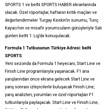
SPORTS 1 ve beIN SPORTS HABER ekranlarında
olacak. Özel röportajlar, haftanın kritik maçları ve
değerlendirmeler Turgay Keskin’in sunumu, Tunç
Kayacı’nın ve misafir yorumcuların görüşleriyle Salı
günleri beIN 1. Lig’de konuşulacak.
Formula 1 Tutkusunun Türkiye Adresi: beIN
SPORTS
Yeni sezonda da Formula 1 heyecanı, Start Line ve
Finish Line programlarıyla yaşanacak. F1 ana
yarışlarından önce ekrana gelecek Start Line ve
yarış sonrası izleyicilerle buluşacak Finish Line;
yarış analizleri, yorumları ve özel röportajları F1
tutkunlarıyla paylaşacak. Start Line ve Finish Line,