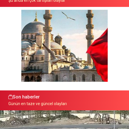
Şu anda en çok tartışılan olaylar
Son haberler
Günün en taze ve güncel olayları