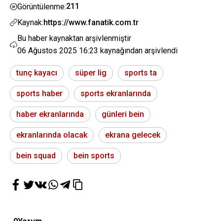
211
Görüntülenme:
Kaynak:
https://www.fanatik.com.tr
Bu haber kaynaktan arşivlenmiştir
06 Ağustos 2025 16:23
kaynağından arşivlendi
tunç kayacı
süper lig
sports ta
sports haber
sports ekranlarında
haber ekranlarında
günleri bein
ekranlarında olacak
ekrana gelecek
bein squad
bein sports