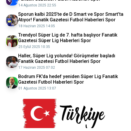
14 Ağustos 2025 22:55
Sporun kalbi 2025’te de D Smart ve Spor Smart’ta
Atıyor! Fanatik Gazetesi Futbol Haberleri Spor
18 Haziran 2025 14:05
Trendyol Süper Lig de 7. hafta başlıyor Fanatik
Gazetesi Süper Lig Haberleri Spor
25 Eylül 2025 10:35
Haller, Süper Lig yolunda! Görüşmeler başladı
Fanatik Gazetesi Futbol Haberleri Spor
17 Haziran 2025 07:02
Bodrum FK’da hedef yeniden Süper Lig Fanatik
Gazetesi Futbol Haberleri Spor
01 Ağustos 2025 13:07