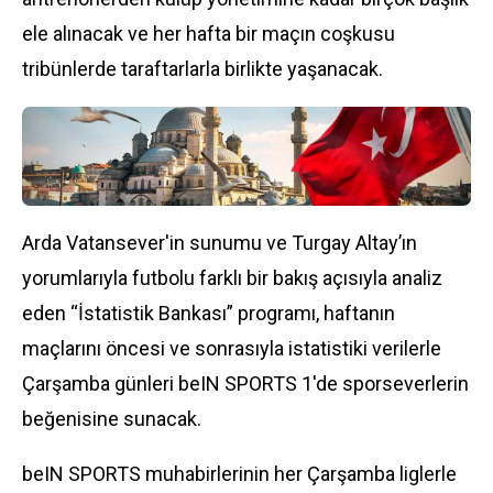
ele alınacak ve her hafta bir maçın coşkusu
tribünlerde taraftarlarla birlikte yaşanacak.
Arda Vatansever'in sunumu ve Turgay Altay’ın
yorumlarıyla futbolu farklı bir bakış açısıyla analiz
eden “İstatistik Bankası” programı, haftanın
maçlarını öncesi ve sonrasıyla istatistiki verilerle
Çarşamba günleri beIN SPORTS 1'de sporseverlerin
beğenisine sunacak.
beIN SPORTS muhabirlerinin her Çarşamba liglerle