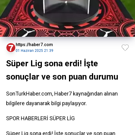
https://haber7.com
01 Haziran 2025 21:39
Süper Lig sona erdi! İşte
sonuçlar ve son puan durumu
SonTurkHaber.com, Haber7 kaynağından alınan
bilgilere dayanarak bilgi paylaşıyor.
SPOR HABERLERİ
SÜPER LİG
Süper Lig sona erdi! İşte sonuçlar ve son puan