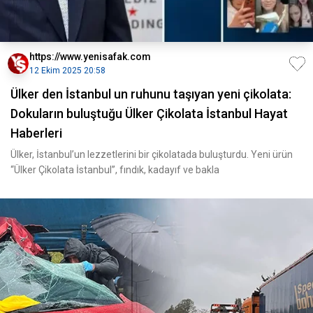
https://www.yenisafak.com
12 Ekim 2025 20:58
Ülker den İstanbul un ruhunu taşıyan yeni çikolata:
Dokuların buluştuğu Ülker Çikolata İstanbul Hayat
Haberleri
Ülker, İstanbul’un lezzetlerini bir çikolatada buluşturdu. Yeni ürün
“Ülker Çikolata İstanbul”, fındık, kadayıf ve bakla