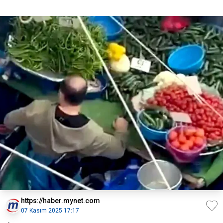
https://haber.mynet.com
07 Kasım 2025 17:17