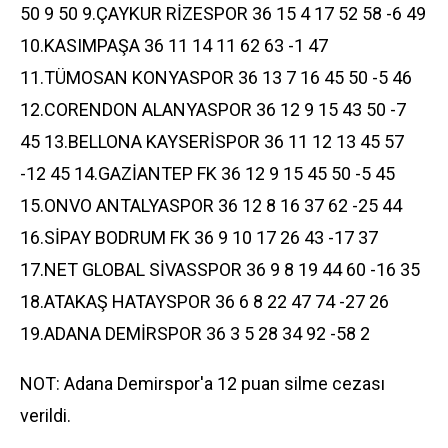
50 9 50 9.ÇAYKUR RİZESPOR 36 15 4 17 52 58 -6 49
10.KASIMPAŞA 36 11 14 11 62 63 -1 47
11.TÜMOSAN KONYASPOR 36 13 7 16 45 50 -5 46
12.CORENDON ALANYASPOR 36 12 9 15 43 50 -7
45 13.BELLONA KAYSERİSPOR 36 11 12 13 45 57
-12 45 14.GAZİANTEP FK 36 12 9 15 45 50 -5 45
15.ONVO ANTALYASPOR 36 12 8 16 37 62 -25 44
16.SİPAY BODRUM FK 36 9 10 17 26 43 -17 37
17.NET GLOBAL SİVASSPOR 36 9 8 19 44 60 -16 35
18.ATAKAŞ HATAYSPOR 36 6 8 22 47 74 -27 26
19.ADANA DEMİRSPOR 36 3 5 28 34 92 -58 2
NOT: Adana Demirspor'a 12 puan silme cezası
verildi.