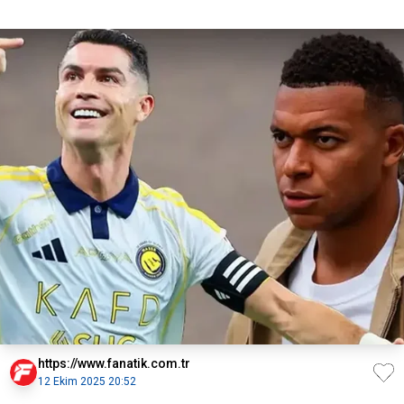
https://www.fanatik.com.tr
12 Ekim 2025 20:52