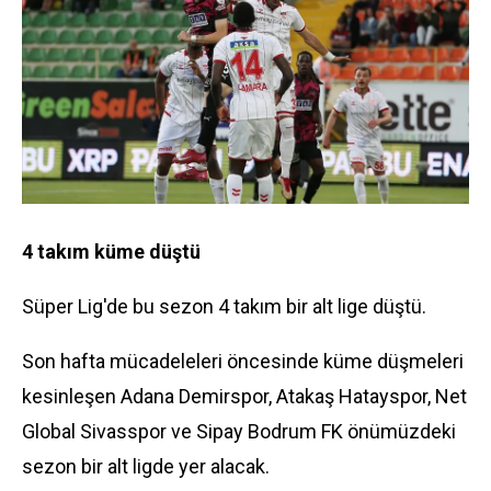
4 takım küme düştü
Süper Lig'de bu sezon 4 takım bir alt lige düştü.
Son hafta mücadeleleri öncesinde küme düşmeleri
kesinleşen Adana Demirspor, Atakaş Hatayspor, Net
Global Sivasspor ve Sipay Bodrum FK önümüzdeki
sezon bir alt ligde yer alacak.