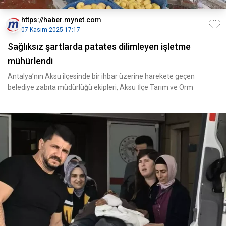
https://haber.mynet.com
07 Kasım 2025 17:17
Sağlıksız şartlarda patates dilimleyen işletme
mühürlendi
Antalya’nın Aksu ilçesinde bir ihbar üzerine harekete geçen
belediye zabıta müdürlüğü ekipleri, Aksu İlçe Tarım ve Orm