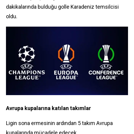
dakikalarında bulduğu golle Karadeniz temsilcisi
oldu.
Avrupa kupalarına katılan takımlar
Ligin sona ermesinin ardından 5 takım Avrupa
kupalarında mücadele edecek.