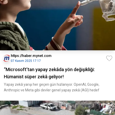
https://haber.mynet.com
07 Kasım 2025 17:17
“Microsoft’tan yapay zekâda yön değişikliği:
Hümanist süper zekâ geliyor!
Yapay zekâ yarışı her geçen gün hızlanıyor. OpenAI, Google,
Anthropic ve Meta gibi devler genel yapay zekâ (AGI) hedef