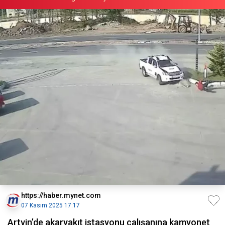
https://haber.mynet.com
07 Kasım 2025 17:17
Artvin’de akaryakıt istasyonu çalışanına kamyonet