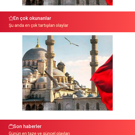
En çok okunanlar
Şu anda en çok tartışılan olaylar
Son haberler
Günün en taze ve güncel olayları