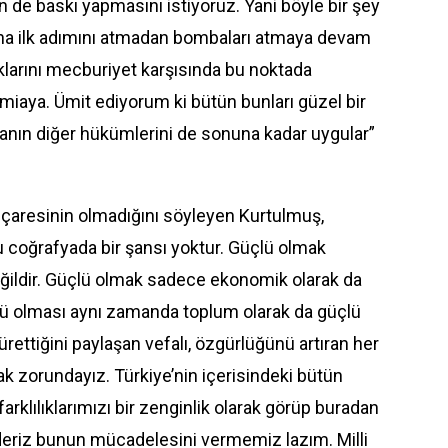
n de baskı yapmasını istiyoruz. Yani böyle bir şey
daha ilk adımını atmadan bombaları atmaya devam
larını mecburiyet karşısında bu noktada
camiaya. Ümit ediyorum ki bütün bunları güzel bir
manın diğer hükümlerini de sonuna kadar uygular”
 çaresinin olmadığını söyleyen Kurtulmuş,
u coğrafyada bir şansı yoktur. Güçlü olmak
ğildir. Güçlü olmak sadece ekonomik olarak da
çlü olması aynı zamanda toplum olarak da güçlü
ürettiğini paylaşan vefalı, özgürlüğünü artıran her
ak zorundayız. Türkiye’nin içerisindeki bütün
farklılıklarımızı bir zenginlik olarak görüp buradan
 ederiz bunun mücadelesini vermemiz lazım. Milli