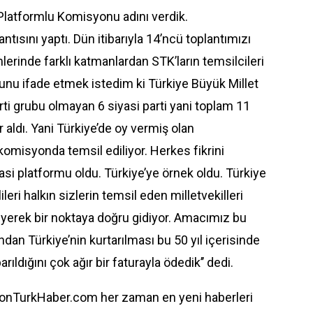
latformlu Komisyonu adını verdik.
ısını yaptı. Dün itibarıyla 14’ncü toplantımızı
erinde farklı katmanlardan STK’ların temsilcileri
e şunu ifade etmek istedim ki Türkiye Büyük Millet
rti grubu olmayan 6 siyasi parti yani toplam 11
 aldı. Yani Türkiye’de oy vermiş olan
komisyonda temsil ediliyor. Herkes fikrini
i platformu oldu. Türkiye’ye örnek oldu. Türkiye
leri halkın sizlerin temsil eden milletvekilleri
nleyerek bir noktaya doğru gidiyor. Amacımız bu
ından Türkiye’nin kurtarılması bu 50 yıl içerisinde
ıldığını çok ağır bir faturayla ödedik’’ dedi.
onTurkHaber.com her zaman en yeni haberleri