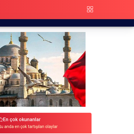
En çok okunanlar
Şu anda en çok tartışılan olaylar