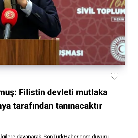
ş: Filistin devleti mutlaka
ya tarafından tanınacaktır
bilgilere dayanarak, SonTurkHaber.com duyuru