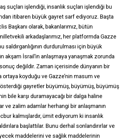
ş suçları işlendiği, insanlık suçları işlendiği bu
ndan itibaren büyük gayret sarf ediyoruz. Başta
is Başkanı olarak, bakanlarımız, bütün
milletvekili arkadaşlarımız, her platformda Gazze
n bu saldırganlığının durdurulması için büyük
dün akşam İsrail’in anlaşmaya yanaşmak zorunda
sonuç değildir. Zaman içerisinde dünyanın bir
 da ortaya koyduğu ve Gazze’nin masum ve
gösterdiği gayretler büyümüş, büyümüş, büyümüş
nin bile karşı duramayacağı bir dalga haline
ar ve zalim adamlar herhangi bir anlaşmanın
ur kalmışlardır, ümit ediyorum ki insanlık
ırılara başlattılar. Bunu derhal sonlandırırlar ve
yecek maddelerini ve sağlık maddelerinin