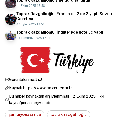
Toprak Razgatlıoğlu yine gururlandırdı!
11 Ekim 2025 17:58
Toprak Razgatlıoğlu, Fransa da 2 de 2 yaptı Sözcü
Gazetesi
07 Eylül 2025 12:52
Toprak Razgatlıoğlu, İngiltere’de üçte üç yaptı
13 Temmuz 2025 17:11
323
Görüntülenme:
Kaynak:
https://www.sozcu.com.tr
Bu haber kaynaktan arşivlenmiştir
12 Ekim 2025 17:41
kaynağından arşivlendi
şampiyonası nda
toprak razgatlıoğlu