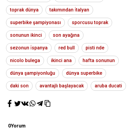
toprak dünya
takımından i̇talyan
superbike şampiyonası
sporcusu toprak
sonunun ikinci
son ayağına
sezonun i̇spanya
red bull
pisti nde
nicolo bulega
ikinci ana
hafta sonunun
dünya şampiyonluğu
dünya superbike
daki son
avantajlı başlayacak
aruba ducati
0
Yorum