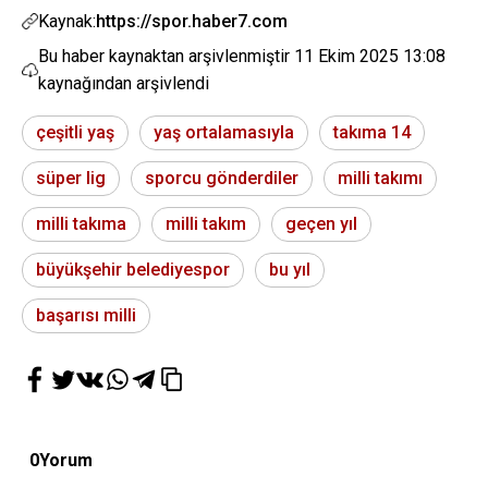
Kaynak:
https://spor.haber7.com
Bu haber kaynaktan arşivlenmiştir
11 Ekim 2025 13:08
kaynağından arşivlendi
çeşitli yaş
yaş ortalamasıyla
takıma 14
süper lig
sporcu gönderdiler
milli takımı
milli takıma
milli takım
geçen yıl
büyükşehir belediyespor
bu yıl
başarısı milli
0
Yorum