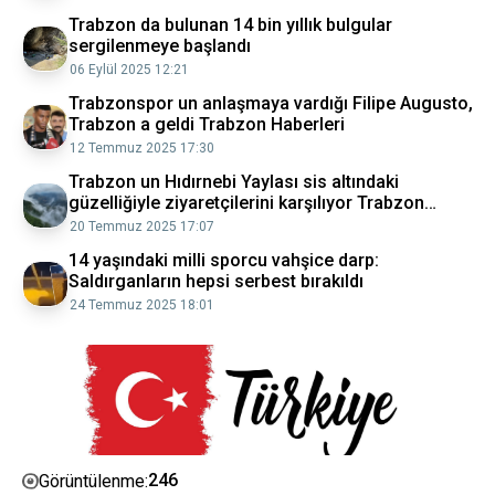
Trabzon da bulunan 14 bin yıllık bulgular
sergilenmeye başlandı
06 Eylül 2025 12:21
Trabzonspor un anlaşmaya vardığı Filipe Augusto,
Trabzon a geldi Trabzon Haberleri
12 Temmuz 2025 17:30
Trabzon un Hıdırnebi Yaylası sis altındaki
güzelliğiyle ziyaretçilerini karşılıyor Trabzon
Haberleri
20 Temmuz 2025 17:07
14 yaşındaki milli sporcu vahşice darp:
Saldırganların hepsi serbest bırakıldı
24 Temmuz 2025 18:01
246
Görüntülenme: