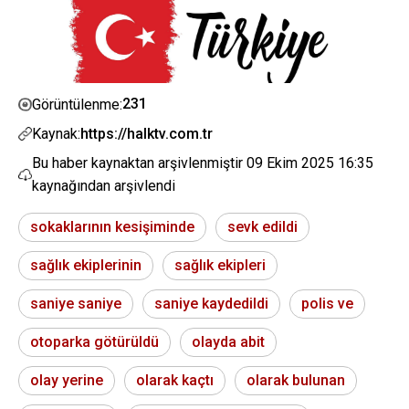
231
Görüntülenme:
Kaynak:
https://halktv.com.tr
Bu haber kaynaktan arşivlenmiştir
09 Ekim 2025 16:35
kaynağından arşivlendi
sokaklarının kesişiminde
sevk edildi
sağlık ekiplerinin
sağlık ekipleri
saniye saniye
saniye kaydedildi
polis ve
otoparka götürüldü
olayda abit
olay yerine
olarak kaçtı
olarak bulunan