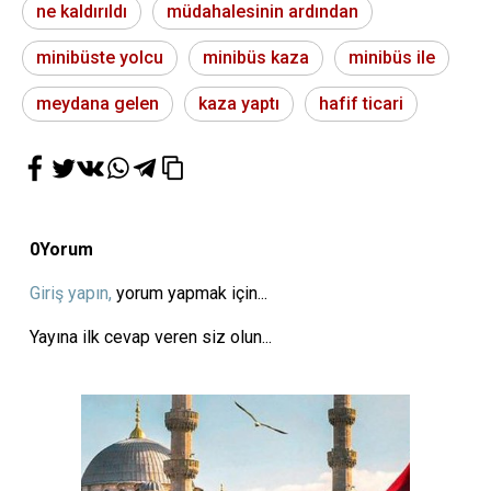
ne kaldırıldı
müdahalesinin ardından
minibüste yolcu
minibüs kaza
minibüs ile
meydana gelen
kaza yaptı
hafif ticari
0
Yorum
Giriş yapın,
yorum yapmak için...
Yayına ilk cevap veren siz olun...