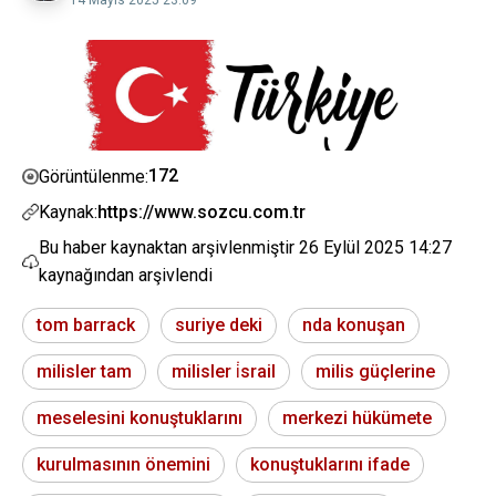
14 Mayıs 2025 23:09
172
Görüntülenme:
Kaynak:
https://www.sozcu.com.tr
Bu haber kaynaktan arşivlenmiştir
26 Eylül 2025 14:27
kaynağından arşivlendi
tom barrack
suriye deki
nda konuşan
milisler tam
milisler i̇srail
milis güçlerine
meselesini konuştuklarını
merkezi hükümete
kurulmasının önemini
konuştuklarını ifade