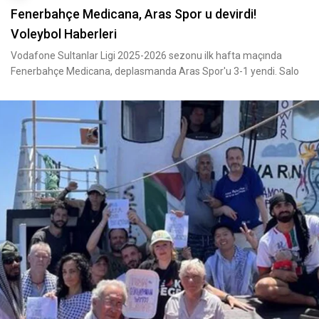
Fenerbahçe Medicana, Aras Spor u devirdi!
Voleybol Haberleri
Vodafone Sultanlar Ligi 2025-2026 sezonu ilk hafta maçında
Fenerbahçe Medicana, deplasmanda Aras Spor'u 3-1 yendi. Salo