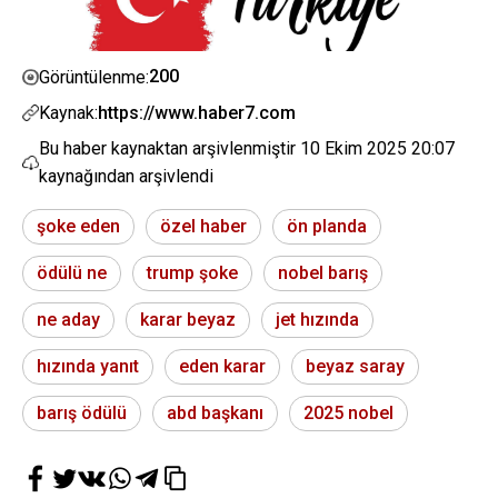
200
Görüntülenme:
Kaynak:
https://www.haber7.com
Bu haber kaynaktan arşivlenmiştir
10 Ekim 2025 20:07
kaynağından arşivlendi
şoke eden
özel haber
ön planda
ödülü ne
trump şoke
nobel barış
ne aday
karar beyaz
jet hızında
hızında yanıt
eden karar
beyaz saray
barış ödülü
abd başkanı
2025 nobel